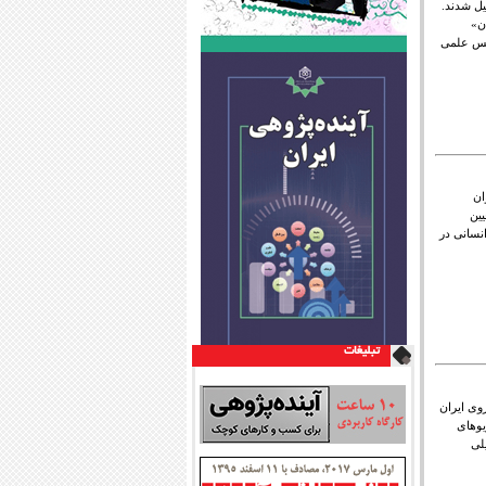
یل شدند.
ن»
انس علمی
یران ۱۳۹۵» با عنوان
نتخب و تعیین
نسانی در
تبليغات
ش‌ روی ایران
ریوهای
لی