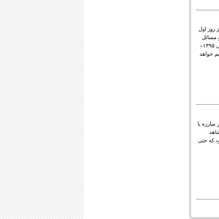
شهروندان از روز اول
ا و مسائل
(متغیرها) ایران در سال ۱۳۹۵ را پیش‌نگری کنند. پروژه «آینده پژوهی ایران سال ۱۳۹۵»
م خواهد
اتات گفت: براساس تجربیات ۵۰ ساله در مبارزه با
شاهد
د که حتی