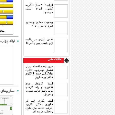
ایران تا ۳۰ سال دیگر به
کشور ارواح تبدیل
می‌شود
وضعیت معادن و صنایع
فلزی تا سال ۲۰۵۰
نقش انرژی در رقابت
ارائه چهارمین
ژئوپلیتیکی چین و آمریکا
مقالات علمی
تبیین آینده اقتصاد ایران
تطبیق چهارچوب نظری
نهادگرایی جدید با الگوی
مبتنی بر سناریو
آینده گروهک های
تکفیری و راه کارهای
سناریوهای ایران ۳۹۵
ثبات بخش دولت سوریه
و عراق
آینده نگاری علم در
فناوری بادگیر: کاربرد
چرخه حیات، متن کاوی
و تحلیل خوشه ای