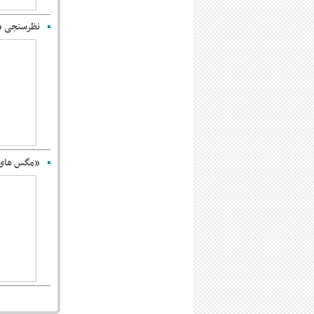
نظرسنجی «آیند
«مگس ‌های 