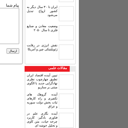
پیام شما
ایران تا ۳۰ سال دیگر به
کشور ارواح تبدیل
می‌شود
وضعیت معادن و صنایع
فلزی تا سال ۲۰۵۰
نقش انرژی در رقابت
ژئوپلیتیکی چین و آمریکا
مقالات علمی
تبیین آینده اقتصاد ایران
تطبیق چهارچوب نظری
نهادگرایی جدید با الگوی
مبتنی بر سناریو
آینده گروهک های
تکفیری و راه کارهای
ثبات بخش دولت سوریه
و عراق
آینده نگاری علم در
فناوری بادگیر: کاربرد
چرخه حیات، متن کاوی
و تحلیل خوشه ای