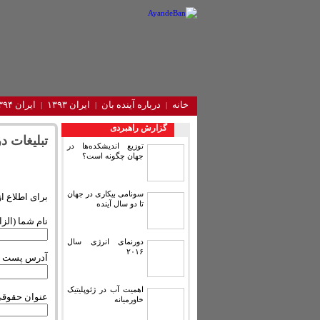
خانه
درباره آینده‌ بان
ایران ۱۳۹۳
ایران ۱۳۹۴
گزارش راهبردی
تبلیغات در
توزیع اندیشکده‌ها در
جهان چگونه است؟
سونامی بیکاری در جهان
برای اطلاع از
تا دو سال آینده
نام شما (الز
دورنمای انرژی سال
۲۰۱۶
آدرس پست ال
اهمیت آب در ژئوپلیتیک
عنوان حقوقی
خاورمیانه