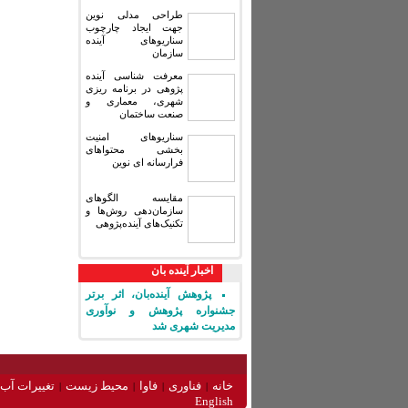
طراحی مدلی نوین
جهت ایجاد چارچوب
سناریوهای آینده
سازمان
معرفت شناسی آینده
پژوهی در برنامه ریزی
شهری، معماری و
صنعت ساختمان
سناریوهای امنیت
بخشی محتواهای
فرارسانه ای نوین
مقایسه‏ الگوهای
سازمان‌دهی روش‌ها و
تکنیک‌های آینده‌پژوهی
اخبار آینده بان
پژوهش آینده‌بان، اثر برتر
جشنواره پژوهش و نوآوری
مدیریت شهری شد
خانه
فناوری
فاوا
محیط زیست
تغییرات آب 
English