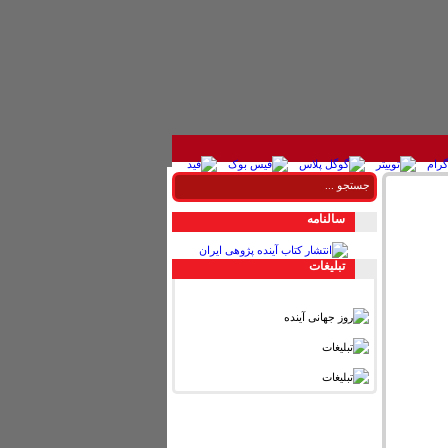
سالنامه
تبليغات