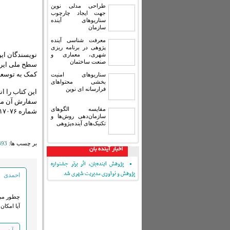
طراحی مدلی نوین
جهت ایجاد چارچوب
سناریوهای آینده
سازمان
معرفت شناسی آینده
پژوهی در برنامه ریزی
نویسندگان این 
شهری، معماری و
صنعت ساختمان
سطح ملی ایران
کمک به توسعه
سناریوهای امنیت
بخشی محتواهای
فرارسانه ای نوین
این کتاب را ا
سفارش آن می‌
مقایسه‏ الگوهای
شماره ۸۸۹۱۷۰۷۶ تماس بگیرید.
سازمان‌دهی روش‌ها و
تکنیک‌های آینده‌پژوهی
بر چسب ها:
393
اخبار آینده بان
پژوهش آینده‌بان، اثر برتر جشنواره
پژوهش و نوآوری مدیریت شهری شد
احمدی
7
چطور می ت
آیا امکان