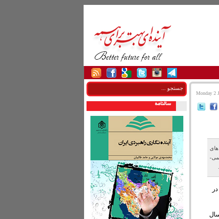
سالنامه
های
لمی-
در
ر سال