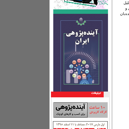
لیل
 و
ه‌بان
تبليغات