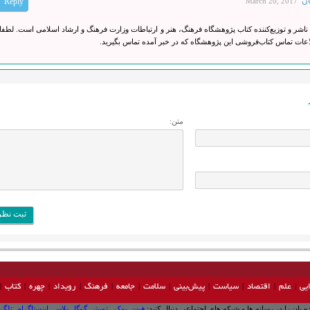
ان
Reply
March 20, 2017
ناشر و توزیع‌کننده کتاب پژوهشگاه فرهنگ، هنر و ارتباطات وزارت فرهنگ و ارشاد اسلامی است. لطفا
اعات تماس کتاب‌فروشی این پژوهشگاه که در خبر آمده تماس بگیرید.
متن:
یی
علم
اقتصاد
سیاست
پیش‌بینی
سلامت
جامعه
فرهنگ
رویداد
چهره
کتاب
ده‏‏ بان را در رسانه‏ ها و شبکه‏ های اجتماعی دنبال کنید:
فیس بوک
.
توییتر
.
گوگل پلاس
.
اینستاگرام
.
تلگر