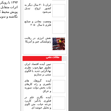
۱۳۹۴ با ر
ایران تا ۳۰ سال دیگر به
اثرات متقابل 
کشور ارواح تبدیل
پویش محیط کلا
می‌شود
نگاشته و تدو
وضعیت معادن و صنایع
فلزی تا سال ۲۰۵۰
نقش انرژی در رقابت
ژئوپلیتیکی چین و آمریکا
مقالات علمی
تبیین آینده اقتصاد ایران
تطبیق چهارچوب نظری
نهادگرایی جدید با الگوی
مبتنی بر سناریو
آینده گروهک های
تکفیری و راه کارهای
ثبات بخش دولت سوریه
و عراق
آینده نگاری علم در
فناوری بادگیر: کاربرد
چرخه حیات، متن کاوی
و تحلیل خوشه ای