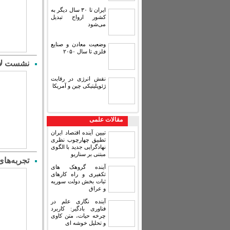
ایران تا ۳۰ سال دیگر به
کشور ارواح تبدیل
می‌شود
وضعیت معادن و صنایع
فلزی تا سال ۲۰۵۰
نشست لایه
نقش انرژی در رقابت
ژئوپلیتیکی چین و آمریکا
مقالات علمی
تبیین آینده اقتصاد ایران
تطبیق چهارچوب نظری
نهادگرایی جدید با الگوی
مبتنی بر سناریو
تجربه‌های
آینده گروهک های
تکفیری و راه کارهای
ثبات بخش دولت سوریه
و عراق
آینده نگاری علم در
فناوری بادگیر: کاربرد
چرخه حیات، متن کاوی
و تحلیل خوشه ای