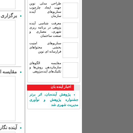
طراحی مدلی نوین
جهت ایجاد چارچوب
سناریوهای آینده
برگزاری 
سازمان
معرفت شناسی آینده
پژوهی در برنامه ریزی
شهری، معماری و
صنعت ساختمان
سناریوهای امنیت
بخشی محتواهای
فرارسانه ای نوین
مقایسه‏ الگوهای
سازمان‌دهی روش‌ها و
مقایسه‏ ا
تکنیک‌های آینده‌پژوهی
اخبار آینده بان
پژوهش آینده‌بان، اثر برتر
جشنواره پژوهش و نوآوری
مدیریت شهری شد
آینده نگا