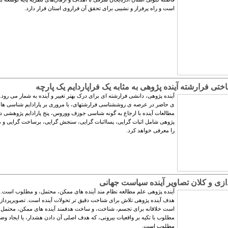
است و راه پرفراز و نشیبی برای تحقق آن فراروی استان قرار دارد.
ی فرارشته آینده پژوهی به مثابه یک فراپاردایم یک پارچه
آینده پژوهی، دانشی فرارشته ای برای درک بهتر تغییر و آینده به شمار می رود.
ی حاضر در عرصه ی روش­شناسی فرا­رشته­ای، با مروری بر پارادایم شناسی ها
مطالعات آینده با ارجاع به گونه شناسی جوزف ووروس، پنج پارادایم پژوهشی در
پژوهی شامل اثبات گرایی، پسااثبات گرایی، سنجش گرایی، برساخت گرایی و 
را معرفی خواهد کرد.
ازی و کلان تصاویر آینده سیاست جهانی
آینده پژوهی علم مطالعه نظام مند آینده های ممکن، محتمل، و مطلوب است. 
هدف آینده پژوهی تلاش برای شناخت دقیق تر تحولات آینده است. تصویرپرداز
است خلاقانه برای تجسم، شناخت، و ساخت هدفمند آینده های ممکن، محتمل،
مطلوب با تکیه بر واقعیات بیرونی، که هدف اصلی آن دادن هشدار، یا ایجاد وض
مطلوب است.