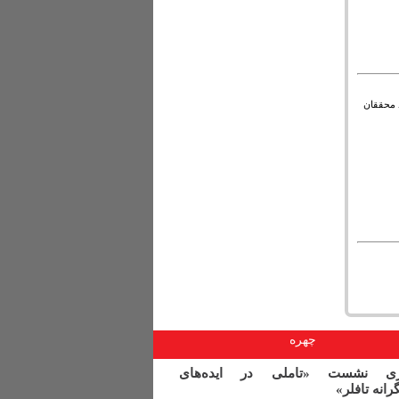
د محققان
چهره
اری نشست «تاملی در ایده‌های
گرانه تافلر»