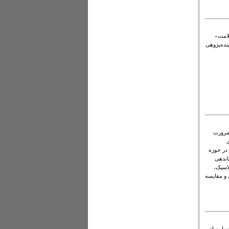
لامت»
نده‌پژوهی
 ضرورت
ی
 در حوزه
اندهی
لاسیک،
 و مقایسه
یار زیاد