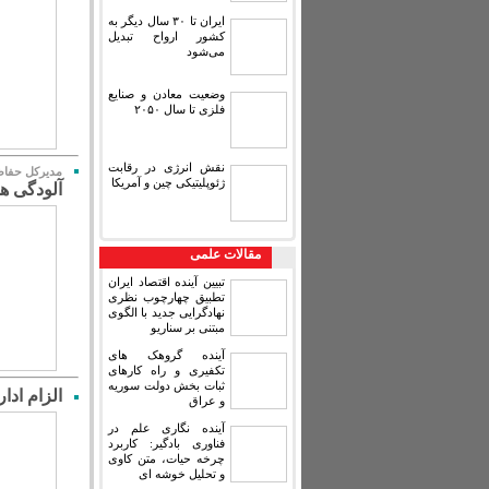
ایران تا ۳۰ سال دیگر به
کشور ارواح تبدیل
می‌شود
وضعیت معادن و صنایع
فلزی تا سال ۲۰۵۰
نقش انرژی در رقابت
مدیرکل حفا
ژئوپلیتیکی چین و آمریکا
آلودگی هو
مقالات علمی
تبیین آینده اقتصاد ایران
تطبیق چهارچوب نظری
نهادگرایی جدید با الگوی
مبتنی بر سناریو
آینده گروهک های
تکفیری و راه کارهای
ثبات بخش دولت سوریه
الزام ادا
و عراق
آینده نگاری علم در
فناوری بادگیر: کاربرد
چرخه حیات، متن کاوی
و تحلیل خوشه ای