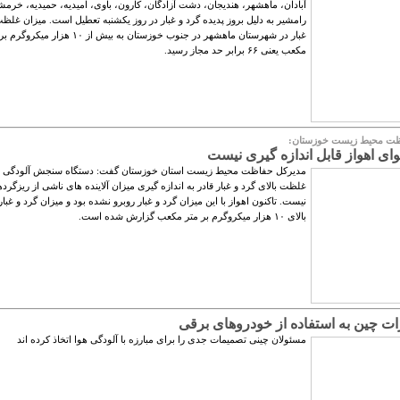
آبادان، ماهشهر، هندیجان، دشت آزادگان، کارون، باوی، امیدیه، حمیدیه، خرمش
رامشیر به دلیل بروز پدیده گرد و غبار در روز یکشنبه تعطیل است. میزان غلظ
غبار در شهرستان ماهشهر در جنوب خوزستان به بیش از ۱۰ هزار می
مکعب یعنی ۶۶ برابر حد مجاز رسید.
ظت محیط زیست خوزستان:
ای اهواز قابل اندازه گیری نیست
مدیرکل حفاظت محیط زیست استان خوزستان گفت: دستگاه سنجش آلودگی به
غلظت بالای گرد و غبار قادر به اندازه گیری میزان آلاینده های ناشی از ریزگردها
نیست. تاکنون اهواز با این میزان گرد و غبار روبرو نشده بود و میزان گرد و غبار
بالای ١٠ هزار میکروگرم بر متر مکعب گزارش شده است.
رات چین به استفاده از خودروهای برقی
مسئولان چینی تصمیمات جدی را برای مبارزه با آلودگی هوا اتخاذ کرده اند