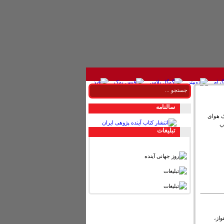
سالنامه
اک هوای
ب
تبليغات
واز،