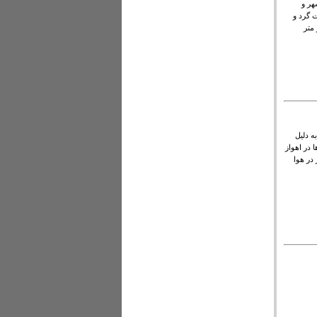
هر و
ت گرد و
کروگرم بر متر
 دلیل
 در اهواز
 در هوا