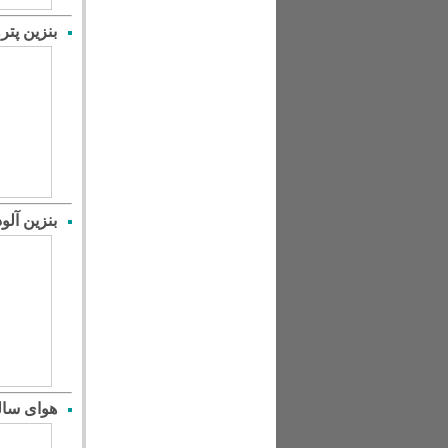
بنزین پت
بنزین آلو
هوای سال