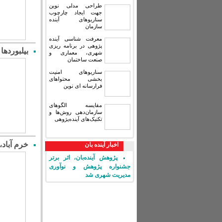
طراحی مدلی نوین
جهت ایجاد چارچوب
سناریوهای آینده
سازمان
معرفت شناسی آینده
پژوهی در برنامه ریزی
بیلبوردها ه
شهری، معماری و
صنعت ساختمان
سناریوهای امنیت
بخشی محتواهای
فرارسانه ای نوین
مقایسه‏ الگوهای
سازمان‌دهی روش‌ها و
تکنیک‌های آینده‌پژوهی
خرم آباد، در فه
اخبار آینده بان
پژوهش آینده‌بان، اثر برتر
جشنواره پژوهش و نوآوری
مدیریت شهری شد