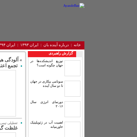
خانه
درباره آینده‌ بان
ایران ۱۳۹۳
ایران ۱۳۹۴
گزارش راهبردی
» آلودگی هو
توزیع اندیشکده‌ها در
تجمع اعت
جهان چگونه است؟
سونامی بیکاری در جهان
تا دو سال آینده
دورنمای انرژی سال
۲۰۱۶
اهمیت آب در ژئوپلیتیک
تعطیلی نیمی 
خاورمیانه
غلظت گرد و غبا