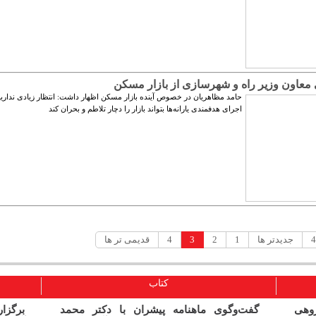
 معاون وزیر راه و شهرسازی از بازار مسکن
حامد مظاهریان در خصوص آینده بازار مسکن اظهار داشت: انتظار زیادی نداری
اجرای هدفمندی یارانه‌ها بتواند بازار را دچار تلاطم و بحران کند
جدیدتر ها
1
2
3
4
قدیمی تر ها
کتاب
ژوهی
گفت‌وگوی ماهنامه پیشران با دکتر محمد
برگز