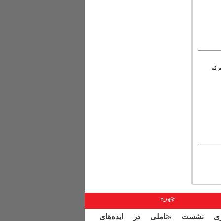
م که
چهره
اری نشست «تاملی در ایده‌های