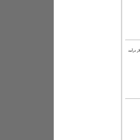
ف کرده‌ایم و تنها ۳۰ میلیارد دلار درآمد