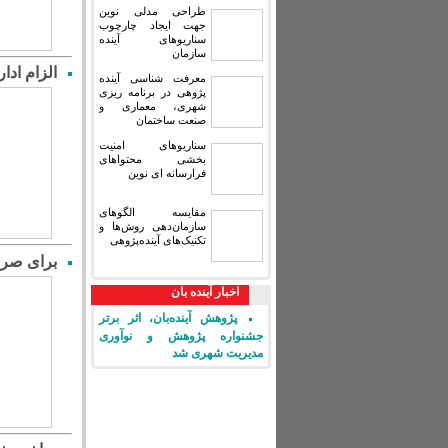
طراحی مدلی نوین
جهت ایجاد چارچوب
سناریوهای آینده
سازمان
الزام ادا
معرفت شناسی آینده
پژوهی در برنامه ریزی
شهری، معماری و
صنعت ساختمان
سناریوهای امنیت
بخشی محتواهای
فرارسانه ای نوین
مقایسه‏ الگوهای
سازمان‌دهی روش‌ها و
تکنیک‌های آینده‌پژوهی
برای صرف
اخبار آینده بان
پژوهش آینده‌بان، اثر برتر
جشنواره پژوهش و نوآوری
مدیریت شهری شد