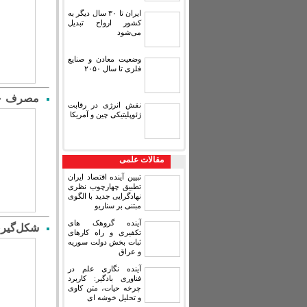
ایران تا ۳۰ سال دیگر به
کشور ارواح تبدیل
می‌شود
وضعیت معادن و صنایع
فلزی تا سال ۲۰۵۰
مصرف ۸۰ میلیارد دلار آب برای صادرات ۳۰ میلیارد دلار پسته
نقش انرژی در رقابت
ژئوپلیتیکی چین و آمریکا
مقالات علمی
تبیین آینده اقتصاد ایران
تطبیق چهارچوب نظری
نهادگرایی جدید با الگوی
مبتنی بر سناریو
آینده گروهک های
شکل‌گیری
تکفیری و راه کارهای
ثبات بخش دولت سوریه
و عراق
آینده نگاری علم در
فناوری بادگیر: کاربرد
چرخه حیات، متن کاوی
و تحلیل خوشه ای