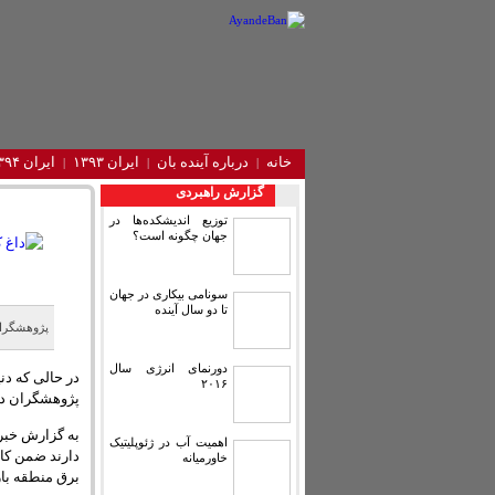
خانه
درباره آینده‌ بان
ایران ۱۳۹۳
ایران ۱۳۹۴
گزارش راهبردی
توزیع اندیشکده‌ها در
جهان چگونه است؟
سونامی بیکاری در جهان
تا دو سال آینده
پژوهشگران
دورنمای انرژی سال
در حالی که دن
۲۰۱۶
پژوهشگران در
به گزارش خبرگ
اهمیت آب در ژئوپلیتیک
دارند ضمن کاه
خاورمیانه
برق منطقه باز 