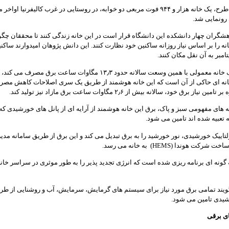
بر اساس این طرح، یک خانه هزار و ۹۴۴ فوت مربعی دو خوابه، در روستایی در غرب کالیفرنیا اواخر 
رونمایی شد.
شگران چهار دانشکده این دانشگاه قرار است در این خانه زندگی کنند تا محققان چگ
نه را بر اساس نیاز روزانه ساکنین خود نظارت کنند. این دانش پژوهان امیدوارند ساکنی
تامبر به آن نقل مکان کنند.
در حالی که یک خانه معمولی با همین وسعت سالانه حدود ۱۳٫۳ مگاوات ساعت برق مصرف می
انه ای حاکی از آن است که این خانه هوشمند از طریق یک سری اصلاحات کاهش مصر
نیاز برق خود، سالانه بیش از ۲٫۶ مگاوات ساعت برق مازاد نیز تولید کند.
نه های مفهومی سبز و پاک، برق این خانه هوشمند از آرایه ای از پانل های خورشیدی که 
تعبیه شده اند تامین می شود.
اییک خورشیدی، نور خورشید را به برق تبدیل می کند و این برق از طریق سامانه مدی
ت هوندا (HEMS) به خانه می رسد.
 گونه ای برنامه ریزی شده است که انرژی تجدید پذیر را به طور موثری در سراسر خانه
یند تمامی برق مورد نیاز برای سیستم های گرمایش، سرمایش، آب و روشنایی از طری
شیدی تامین می شود.
ی برقی