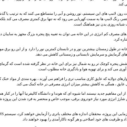
 کند.
روز، لامپ های این سیستم، نور روشن و آبی را متساطع می کنند که به ترتیب با گذ
ر، رنگ لامپ ها به سمت کهربایی می رود که نه تنها برق کمتری مصرف می کند بلکه 
 شبانه روزی بدن نیز هماهنگ است.
دهای مصرف کم انرژی در این خانه می توان به تعبیه پنج پنجره بزرگ مجهز به سایبان د
اره کرد.
نه در طول زمستان بیشترین نور و در تابستان کمترین نور را دارد و از این رو برق مور
ای گرمایش و سرمایش تابستانی و زمستانی کاهش می دهد.
ش پنجره کوچک تر رو به شمال نیز برای این خانه در نظر گرفته شده است که گرمای
آوری می کند و برای تهویه هوا و بادگیری خانه مطلوب است.
وارهای دولایه که عایق کاری مناسب تری را فراهم می آورند ، بهره مندی از مواد خنک کن
 عایق ، همگی به کاهش بیشتر میزان انرژی مصرفی در خانه کمک می کند.
ز این مفاهیم جدید نیستند اما شیوه ای که هوندا و دانشگاه کالیفرنیا آنها را در کنار هم
ن شارژ انرژی مورد نیاز خودروی برقی، موجب خاص و منحصر به فرد شدن این پروژه ش
اد و ظرفیت های خود اصلاحی و هر گونه ناکارآمدی را بهبود خواهند داد.