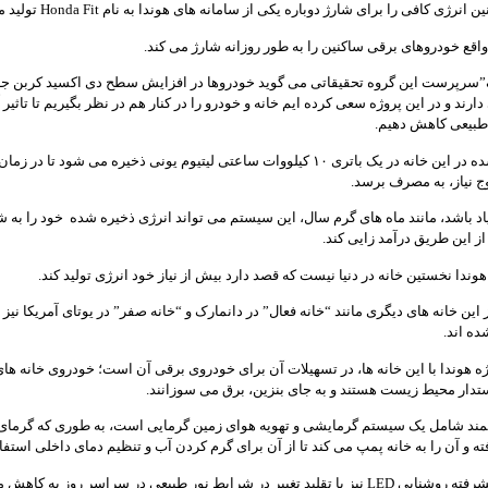
نرژی کافی را برای شارژ دوباره یکی از سامانه های هوندا به نام Honda Fit تولید می کند.
”سرپرست این گروه تحقیقاتی می گوید خودروها در افزایش سطح دی اکسید کربن جه
ند و در این پروژه سعی کرده ایم خانه و خودرو را در کنار هم در نظر بگیریم تا تاثیر آن
بیعی کاهش دهیم.
انرژی تولید شده در این خانه در یک باتری ۱۰ کیلووات ساعتی لیتیوم یونی ذخیره می شود تا 
وج نیاز، به مصرف برسد.
اد باشد، مانند ماه های گرم سال، این سیستم می تواند انرژی ذخیره شده خود را به ش
از این طریق درآمد زایی کند.
وندا نخستین خانه در دنیا نیست که قصد دارد بیش از نیاز خود انرژی تولید کند.
این خانه های دیگری مانند “خانه فعال” در دانمارک و “خانه صفر” در یوتای آمریکا نیز 
ه اند.
ژه هوندا با این خانه ها، در تسهیلات آن برای خودروی برقی آن است؛ خودروی خانه های
وستدار محیط زیست هستند و به جای بنزین، برق می سوزانند.
مند شامل یک سیستم گرمایشی و تهویه هوای زمین گرمایی است، به طوری که گرمای
فته و آن را به خانه پمپ می کند تا از آن برای گرم کردن آب و تنظیم دمای داخلی استفا
یک سیستم پیشرفته روشنایی LED نیز با تقلید تغییر در شرایط نور طبیعی در سراسر روز به ک