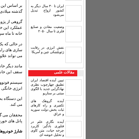
ایران تا ۳۰ سال دیگر به
کشور ارواح تبدیل
گذشته میلادی 
می‌شود
گروهی از پژوه
وضعیت معادن و صنایع
عملکرد این خا
فلزی تا سال ۲۰۵۰
خانه تا ماه سپ
نقش انرژی در رقابت
سازی های رای
ژئوپلیتیکی چین و آمریکا
می تواند علاوه بر تامین 
مانند دیگر خا
سقف این خانه 
مقالات علمی
تبیین آینده اقتصاد ایران
سیستم فوتوولت
تطبیق چهارچوب نظری
انرژی خانگی ساخت شرک
نهادگرایی جدید با الگوی
مبتنی بر سناریو
این دستگاه به
آینده گروهک های
می کند.
تکفیری و راه کارهای
ثبات بخش دولت سوریه
و عراق
محققان می گو
پانل های خور
آینده نگاری علم در
فناوری بادگیر: کاربرد
چرخه حیات، متن کاوی
شارژ خودروها
و تحلیل خوشه ای