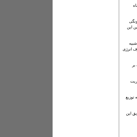
ماه
ونگی
ن این
 کند، شبیه
ف انرژی
بر
ریت
 توزیع
ق این