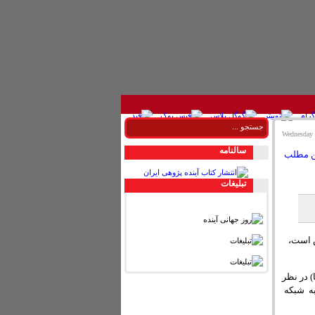
سالنامه
تبليغات
ش است،
 در نظر
به شبکه