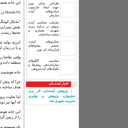
این خانه همچنین ا
طراحی مدلی نوین
جهت ایجاد چارچوب
سناریوهای آینده
Honda Fit در واقع خودروهای برقی ساکنین را به طور روزانه شارژ می کند.
سازمان
“مایکل کوئنگ
معرفت شناسی آینده
پژوهی در برنامه ریزی
نقش بسزایی دار
شهری، معماری و
محیط زیست ط
صنعت ساختمان
سناریوهای امنیت
بخشی محتواهای
و یا در زمان ا
فرارسانه ای نوین
وقتی تقاضا زی
مقایسه‏ الگوهای
منطقه داده و 
سازمان‌دهی روش‌ها و
تکنیک‌های آینده‌پژوهی
خانه هوشمند ه
چرا که پیش از 
اخبار آینده بان
هدف ساخته شد
پژوهش آینده‌بان، اثر برتر
جشنواره پژوهش و نوآوری
اما تفاوت پرو
مدیریت شهری شد
که آنها نیز د
این خانه هوش
را از زمین گر