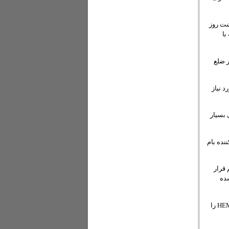
شت روز
با
ر ضلع
د نیاز
 بسیار
نده بام
 قرار
ده
در مرحله کارآزمایی این پروژه، محققان اندازه های مختلف باتری را آزمایش خواهند کرد، سیستم HEMS را