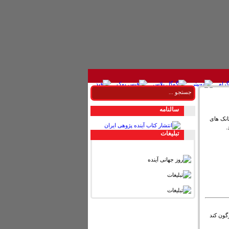
سالنامه
نک های
.
تبليغات
گون کند