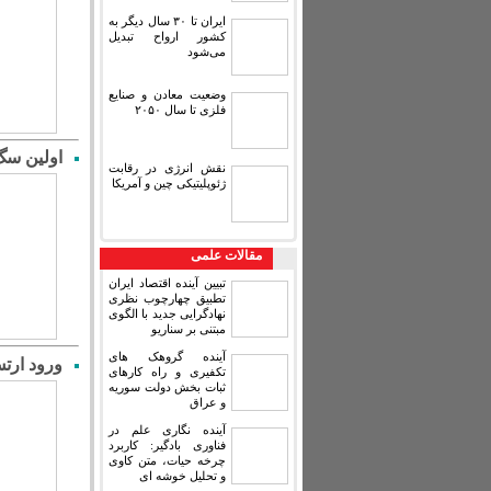
ایران تا ۳۰ سال دیگر به
کشور ارواح تبدیل
می‌شود
وضعیت معادن و صنایع
فلزی تا سال ۲۰۵۰
اولین سگ
نقش انرژی در رقابت
ژئوپلیتیکی چین و آمریکا
مقالات علمی
تبیین آینده اقتصاد ایران
تطبیق چهارچوب نظری
نهادگرایی جدید با الگوی
مبتنی بر سناریو
آینده گروهک های
ورود ارت
تکفیری و راه کارهای
ثبات بخش دولت سوریه
و عراق
آینده نگاری علم در
فناوری بادگیر: کاربرد
چرخه حیات، متن کاوی
و تحلیل خوشه ای