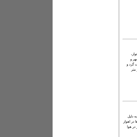
واز،
هر و
ت گرد و
کروگرم بر متر
 دلیل
 در اهواز
 در هوا