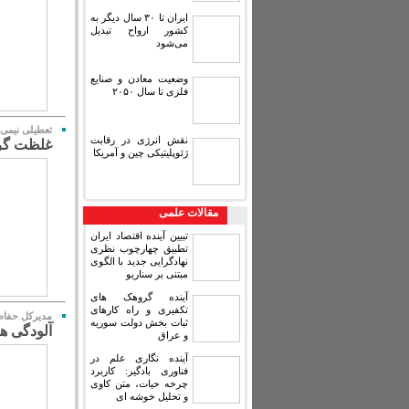
ایران تا ۳۰ سال دیگر به
کشور ارواح تبدیل
می‌شود
وضعیت معادن و صنایع
فلزی تا سال ۲۰۵۰
تعطیلی نیمی 
نقش انرژی در رقابت
غلظت گرد و غبا
ژئوپلیتیکی چین و آمریکا
مقالات علمی
تبیین آینده اقتصاد ایران
تطبیق چهارچوب نظری
نهادگرایی جدید با الگوی
مبتنی بر سناریو
آینده گروهک های
تکفیری و راه کارهای
مدیرکل حفا
ثبات بخش دولت سوریه
آلودگی هو
و عراق
آینده نگاری علم در
فناوری بادگیر: کاربرد
چرخه حیات، متن کاوی
و تحلیل خوشه ای