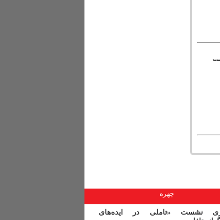
تراض به حفر تونل بهشت‌آباد و گلاب ۲ دست
چهره
اری نشست «تاملی در ایده‌های