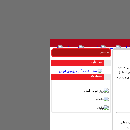
سالنامه
 در جنوب
ی انطباق
تبليغات
زی مردم و
اک هوای
ب