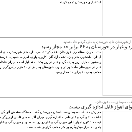
استانداری خوزستان تجمع کردند.
از شهرستان های خوزستان به دلیل گرد و خاک شدید
ر در خوزستان به ۶۶ برابر حد مجاز رسید
ستاد بحران استانداری خوزستان اعلام کرد: تمامی اداره های شهرستان های اه
آبادان، ماهشهر، هندیجان، دشت آزادگان، کارون، باوی، امیدیه، حمیدیه، خرمش
رامشیر به دلیل بروز پدیده گرد و غبار در روز یکشنبه تعطیل است. میزان غلظ
غبار در شهرستان ماهشهر در جنوب خوزستان به بیش از ۱۰ هزار می
مکعب یعنی ۶۶ برابر حد مجاز رسید.
ظت محیط زیست خوزستان:
ای اهواز قابل اندازه گیری نیست
مدیرکل حفاظت محیط زیست استان خوزستان گفت: دستگاه سنجش آلودگی به
غلظت بالای گرد و غبار قادر به اندازه گیری میزان آلاینده های ناشی از ریزگردها
نیست. تاکنون اهواز با این میزان گرد و غبار روبرو نشده بود و میزان گرد و غبار
بالای ١٠ هزار میکروگرم بر متر مکعب گزارش شده است.