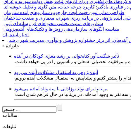
ده گروهک های تکفیری و راه کارهای ثبات بخش دولت سوریه و عراق
م در فناوری بادگیر: کاربرد چرخه حیات، متن کاوی و تحلیل خوشه ای
طراحی مدلی نوین جهت ایجاد چارچوب سناریوهای آینده سازمان
ی آینده پژوهی در برنامه ریزی شهری، معماری و صنعت ساختمان
سناریوهای امنیت بخشی محتواهای فرارسانه ای نوین
مقایسه‏ الگوهای سازمان‌دهی روش‌ها و تکنیک‌های آینده‌پژوهی
اخبار آینده بان
آینده‌بان، اثر برتر جشنواره پژوهش و نوآوری مدیریت شهری شد
» خانواده
تأثیر شگفت‌آور کتابخوانی بر رشد مغزی کودکان در آینده
ه و موفقیت تحصیلی، شغلی و زناشویی را در پی خواهد داشت
آینده‌پژوهی به استقبال مشکلات آینده می‌رود
ام را بیشتر کنیم و پیشاپیش به استقبال مشکلات آینده برویم
بریتانیا برای تولد نوزادانی با سه والد آماده می‌شود
 سه نفر به وجود آمده‌اند، در بریتانیا در حال فراهم شدن است
سالنامه
تبليغات