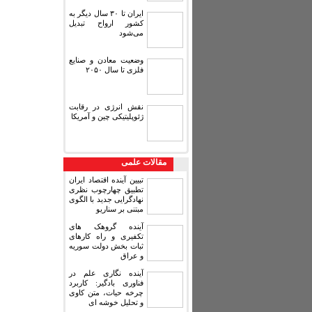
ایران تا ۳۰ سال دیگر به
کشور ارواح تبدیل
می‌شود
وضعیت معادن و صنایع
فلزی تا سال ۲۰۵۰
نقش انرژی در رقابت
ژئوپلیتیکی چین و آمریکا
مقالات علمی
تبیین آینده اقتصاد ایران
تطبیق چهارچوب نظری
نهادگرایی جدید با الگوی
مبتنی بر سناریو
آینده گروهک های
تکفیری و راه کارهای
ثبات بخش دولت سوریه
و عراق
آینده نگاری علم در
فناوری بادگیر: کاربرد
چرخه حیات، متن کاوی
و تحلیل خوشه ای