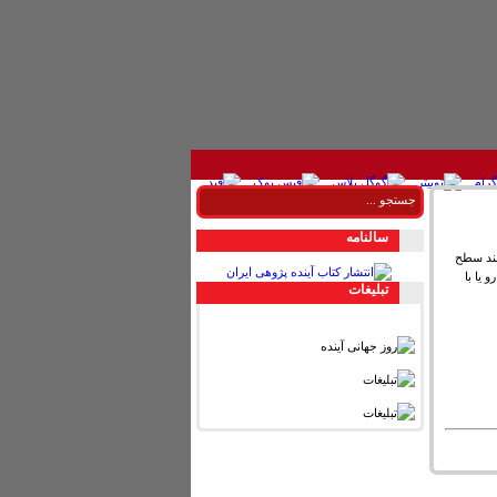
سالنامه
نند سطح
 یا با
تبليغات