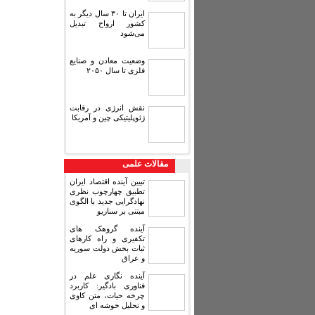
ایران تا ۳۰ سال دیگر به
کشور ارواح تبدیل
می‌شود
وضعیت معادن و صنایع
فلزی تا سال ۲۰۵۰
نقش انرژی در رقابت
ژئوپلیتیکی چین و آمریکا
مقالات علمی
تبیین آینده اقتصاد ایران
تطبیق چهارچوب نظری
نهادگرایی جدید با الگوی
مبتنی بر سناریو
آینده گروهک های
تکفیری و راه کارهای
ثبات بخش دولت سوریه
و عراق
آینده نگاری علم در
فناوری بادگیر: کاربرد
چرخه حیات، متن کاوی
و تحلیل خوشه ای