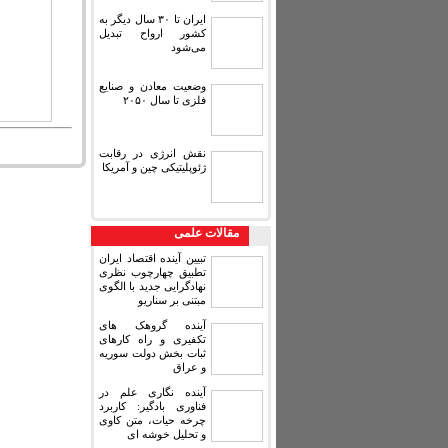
ایران تا ۳۰ سال دیگر به
کشور ارواح تبدیل
می‌شود
وضعیت معادن و صنایع
فلزی تا سال ۲۰۵۰
نقش انرژی در رقابت
ژئوپلیتیکی چین و آمریکا
مقالات علمی
تبیین آینده اقتصاد ایران
تطبیق چهارچوب نظری
نهادگرایی جدید با الگوی
مبتنی بر سناریو
آینده گروهک های
تکفیری و راه کارهای
ثبات بخش دولت سوریه
و عراق
آینده نگاری علم در
فناوری بادگیر: کاربرد
چرخه حیات، متن کاوی
و تحلیل خوشه ای