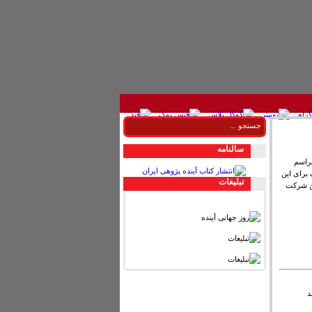
سالنامه
راسم
 برای این
تبليغات
ین شرکت
د