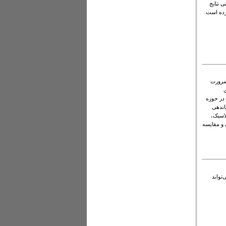
 نتایج
 ضرورت
ی
 در حوزه
اندهی
لاسیک،
 و مقایسه
‌تواند