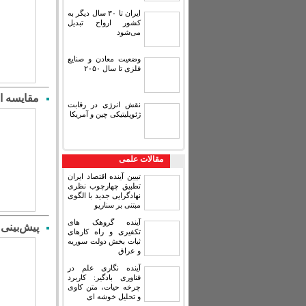
ایران تا ۳۰ سال دیگر به
کشور ارواح تبدیل
می‌شود
وضعیت معادن و صنایع
فلزی تا سال ۲۰۵۰
مقایسه‏ ا
نقش انرژی در رقابت
ژئوپلیتیکی چین و آمریکا
مقالات علمی
تبیین آینده اقتصاد ایران
تطبیق چهارچوب نظری
نهادگرایی جدید با الگوی
مبتنی بر سناریو
آینده گروهک های
پیش‌بینی 
تکفیری و راه کارهای
ثبات بخش دولت سوریه
و عراق
آینده نگاری علم در
فناوری بادگیر: کاربرد
چرخه حیات، متن کاوی
و تحلیل خوشه ای