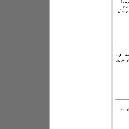
نی از
 نوع
 به آن
ته ندارد،
ا هر روز
مشاور شرکت صنایع شیر ایران: هر سه روز یک بار به دلیل بیماری پوکی استخوان ۲۳۰