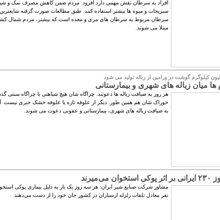
افراد به سرطان نقش مهمی دارد افزود: مردم ضمن کاهش مصرف نمک و شیری
سبزیجات و میوه ها بیشتر استفاده کنند. طبق مطالعات صورت گرفته شایعترین
سرطان مربوط به سرطان های مری و معده است که بیشتر، مردم شمال کشور
مبتلا می شوند.
لیون کیلوگرم گوشت در ورامین از زباله تولید می شود
ها میان زباله های شهری و بیمارستانی
هر روز به ضیافت زباله ها دعوتند. چراگاه شان هیچ شباهتی با چراگاه سنتی گذش
خوراک شان هم همین طور. دیگر از علوفه تازه یا علوفه خشک خبری نیست. آنه
به ضیافت زباله های شهری، بیمارستانی و عفونی دعوت می شوند.
ان می‌میرند
نفر معادل تلفات زلزله ارسباران در کشور جان خود را از دست می‌دهند