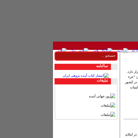
سالنامه
ر دارد.
ن “جزء
تبليغات
در کشور
 شیر و لبنیات
در ابتلای