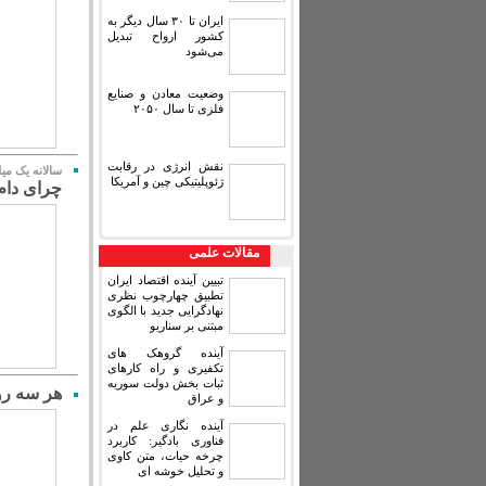
ایران تا ۳۰ سال دیگر به
کشور ارواح تبدیل
می‌شود
وضعیت معادن و صنایع
فلزی تا سال ۲۰۵۰
نقش انرژی در رقابت
سالانه یک می
ژئوپلیتیکی چین و آمریکا
چرای دام 
مقالات علمی
تبیین آینده اقتصاد ایران
تطبیق چهارچوب نظری
نهادگرایی جدید با الگوی
مبتنی بر سناریو
آینده گروهک های
تکفیری و راه کارهای
ثبات بخش دولت سوریه
هر سه روز ۲۳۰ ایرانی بر اثر پوکی استخو
و عراق
آینده نگاری علم در
فناوری بادگیر: کاربرد
چرخه حیات، متن کاوی
و تحلیل خوشه ای