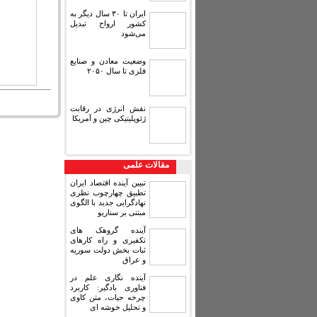
ایران تا ۳۰ سال دیگر به
کشور ارواح تبدیل
می‌شود
وضعیت معادن و صنایع
فلزی تا سال ۲۰۵۰
نقش انرژی در رقابت
ژئوپلیتیکی چین و آمریکا
مقالات علمی
تبیین آینده اقتصاد ایران
تطبیق چهارچوب نظری
نهادگرایی جدید با الگوی
مبتنی بر سناریو
آینده گروهک های
تکفیری و راه کارهای
ثبات بخش دولت سوریه
و عراق
آینده نگاری علم در
فناوری بادگیر: کاربرد
چرخه حیات، متن کاوی
و تحلیل خوشه ای