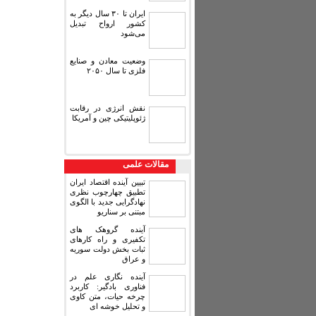
ایران تا ۳۰ سال دیگر به
کشور ارواح تبدیل
می‌شود
وضعیت معادن و صنایع
فلزی تا سال ۲۰۵۰
نقش انرژی در رقابت
ژئوپلیتیکی چین و آمریکا
مقالات علمی
تبیین آینده اقتصاد ایران
تطبیق چهارچوب نظری
نهادگرایی جدید با الگوی
مبتنی بر سناریو
آینده گروهک های
تکفیری و راه کارهای
ثبات بخش دولت سوریه
و عراق
آینده نگاری علم در
فناوری بادگیر: کاربرد
چرخه حیات، متن کاوی
و تحلیل خوشه ای