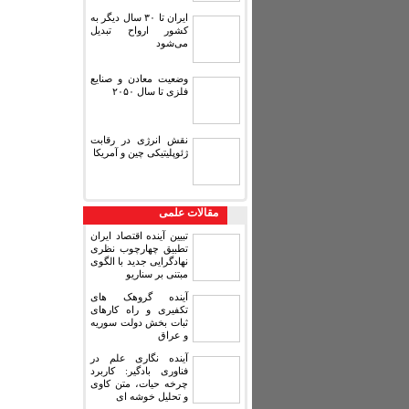
ایران تا ۳۰ سال دیگر به
کشور ارواح تبدیل
می‌شود
وضعیت معادن و صنایع
فلزی تا سال ۲۰۵۰
نقش انرژی در رقابت
ژئوپلیتیکی چین و آمریکا
مقالات علمی
تبیین آینده اقتصاد ایران
تطبیق چهارچوب نظری
نهادگرایی جدید با الگوی
مبتنی بر سناریو
آینده گروهک های
تکفیری و راه کارهای
ثبات بخش دولت سوریه
و عراق
آینده نگاری علم در
فناوری بادگیر: کاربرد
چرخه حیات، متن کاوی
و تحلیل خوشه ای