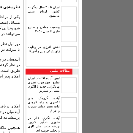
نظرسنجی عمومی
ایران تا ۳۰ سال دیگر به
کشور ارواح تبدیل
می‌شود
یکی از مراح
وضعیت معادن و صنایع
شهروندانی که
فلزی تا سال ۲۰۵۰
می‌توانند د
نقش انرژی در رقابت
با شرکت در این
ژئوپلیتیکی چین و آمریکا
آینده‌بان در
در نظر گرفته
مقالات علمی
امکان‌پذیر ا
تبیین آینده اقتصاد ایران
تطبیق چهارچوب نظری
نهادگرایی جدید با الگوی
مبتنی بر سناریو
آینده گروهک های
تکفیری و راه کارهای
امکان دریافت
ثبات بخش دولت سوریه
و عراق
آینده‌بان در 
پرسشنامه که
آینده نگاری علم در
فناوری بادگیر: کاربرد
چرخه حیات، متن کاوی
و تحلیل خوشه ای