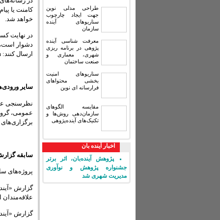
در رسانه‌ها
طراحی مدلی نوین
کامنت یا پیام
جهت ایجاد چارچوب
خواهد شد.
سناریوهای آینده
سازمان
در نهایت کسا
معرفت شناسی آینده
دشوار است، م
پژوهی در برنامه ریزی
ارسال کنند: ayandeban1396@gmail.com
شهری، معماری و
صنعت ساختمان
سناریوهای امنیت
بخشی محتواهای
سایر ورودی‌های
فرارسانه ای نوین
مقایسه‏ الگوهای
عمومی، گروه‌
سازمان‌دهی روش‌ها و
تکنیک‌های آینده‌پژوهی
برگزاری‌های 
اخبار آینده بان
سابقه گزارش‌
پژوهش آینده‌بان، اثر برتر
جشنواره پژوهش و نوآوری
پروژه‌های سا
مدیریت شهری شد
علاقه‌مندا