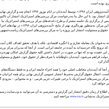
ی بوده است.
آماده‌سازی «آینده‌پژوهی ایران ۱۳۹۶» توسط آینده‌بان در ایام نوروز ۱۳۹۶ انجام
ابل انتشار بود. با این حال بنا به‌درخواست مرکز بررسی‌های استراتژیک انتشار آن تاک
س از برگزاری یک جلسه مشترک و طرح دغدغه‌های مرکز بررسی‌های استراتژیک بنا
به‌درخواست این مرکز، به‌منظور بهره‌گیری بهتر از نتایج «آینده‌پژوهی
یه حقوق و مسئولیت انتشار این پروژه را به مرکز بررسی‌های استراتژیک ریاست‌جمهوری
ه‌ به‌عنوان یک معامله تجاری و با انگیزه اقتصادی، بلکه با هدف تحقق اهداف کلان آینده‌
ه ترویج نگاه خردمندانه به آینده در جامعه ایرانی است. از آنجا که مدیران مرکز برر
 این عقیده بودند که تنها در صورت در اختیار داشتن کلیه حقوق گزارش امکان بهره‌برد
در دولت فراهم می‌شود، آینده‌بان داوطلبانه با صرف‌نظر از حقوق خود، حقوق و مسئولی
گذار کرد.
ز آنجا که آینده‌بان مخاطب اصلی خود را همه اجزاء جامعه ایران و نه فقط دستگاه‌های 
است، انتقال حقوق گزارش به‌شرط انتشار عمومی گزارش نهایی برای همه ایرانیان 
کز بررسی‌های استراتژیک با برخی تغییرات جزیی فرمی – و نه محتوایی – به‌زودی 
شر خواهد کرد.
ای اطلاع از زمان دقیق انتشار این گزارش و دسترسی به آن می‌توانید به وب‌سایت رس
تراتژیک به‌نشانی
www.css.ir
مراجعه کنید.