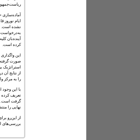
ریاست‌جمهور
ایام نوروز ق
نشده است. پ
آینده‌بان کل
کرده است.
این واگذاری ن
صورت گرفته ک
استراتژیک بر
از نتایج آن 
را به مرکز وا
با این وجود ا
تعریف کرده 
گرفت است. مر
نهایی را منت
از این‌رو بر
بررسی‌های اس