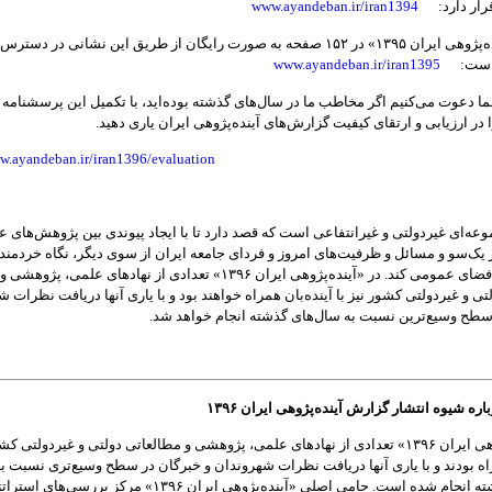
 قرار دارد:
www.ayandeban.ir/iran1394
گزارش «آینده‌پژوهی ایران ۱۳۹۵» در ۱۵۲ صفحه به صورت رایگان از طریق این نشانی در دسترس
ن است:
www.ayandeban.ir/iran1395
ا دعوت می‌کنیم اگر مخاطب ما در سال‌های گذشته بوده‌اید، با تکمیل این پرسشنامه ک
ا در ارزیابی و ارتقای کیفیت گزارش‌های آینده‌پژوهی ایران یاری دهید.
w.ayandeban.ir/iran1396/evaluation
جموعه‌ای غیردولتی و غیرانتفاعی است که قصد دارد تا با ایجاد پیوندی بین پژوهش‌های 
ز یک‌سو و مسائل و ظرفیت‌های امروز و فردای جامعه ایران از سوی دیگر، نگاه خردمندا
آینده را وارد فضای عمومی کند. در «آینده‌پژوهی ایران ۱۳۹۶» تعدادی از نهادهای علمی، پژوهشی و
ی و غیردولتی کشور نیز با آینده‌بان همراه خواهند بود و با یاری آنها دریافت نظرات 
سطح وسیع‌ترین نسبت به سال‌های گذشته انجام خواهد شد.
ره شیوه انتشار گزارش آینده‌پژوهی ایران ۱۳۹۶
در «آینده‌پژوهی ایران ۱۳۹۶» تعدادی از نهادهای علمی، پژوهشی و مطالعاتی دولتی و غیردولتی ک
راه بودند و با یاری آنها دریافت نظرات شهروندان و خبرگان در سطح وسیع‌تری نسبت ب
سال‌های گذشته انجام شده است. حامی اصلی «آینده‌پژوهی ایران ۱۳۹۶» مرکز بررسی‌ها