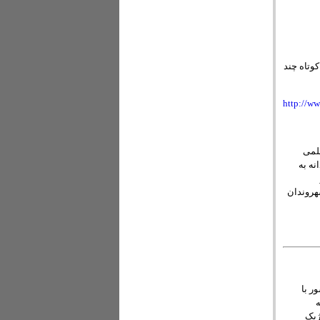
وتاه چند
http://ww
علمی
نه به
شهروندان
شور با
ه
ی استراتژیک