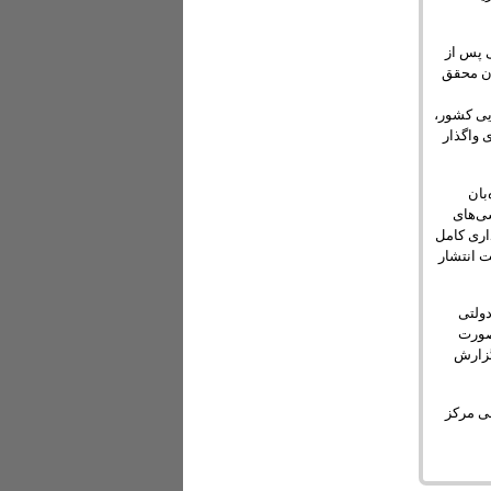
 شد و گزارش نهایی پس از
نون محقق
 ایران ۱۳۹۶» در نهادهای اجرایی کشور،
 واگذار
بان
سی‌های
اری کامل
ت انتشار
دولتی
صورت
گزارش
می مرکز