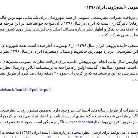
 «آینده‌پژوهی ایران ۱۳۹۶»
ل دریافت نظرات، نظرسنجی عمومی از همه شهروندان برای شناسایی مهم‌ترین چالش‌
مسائل (متغیرهای) تاثیرگذاری است که ایران در سال ۱۳۹۶ با آن مواجه خواهد شد. در این مرحل
 علاقه‌مند به تفکر و اظهار نظر درباره مسائل اصلی و چالش‌های پیش روی کشور هست
ر نظرسنجی شرکت کنند.
دور اول نظرسنجی «آینده پژوهی ایران سال ۱۳۹۶» از ۸ بهمن‌ماه آغاز شده است. همه شه
 نظرسنجی درباره مهم‌ترین چالش‌ها و مسائل (متغیرها) ایران در سال ۱۳۹۶ نظر بدهند.
 چهارمین سال پیاپی انجام این پژوهش علمی، برای دریافت نظرات عمومی مسیرهای م
‌ است. همچون سال‌های گذشته اولین راه مراجعه به پرسشنامه آنلاین و ارسال نظرات 
طریق است. دسترسی به این پرسشنامه که پر کردن آن حدود ۲۰ دقیقه زمان می‌گیرد از
ست:
deban.ir/iran1396/public-poll
 نظرات از طریق رسانه‌های اجتماعی نیز وجود دارد. به‌همین منظور روبات نظرسنجی
تلگرام طراحی شده که نسخه‌ کوتاه‌تری از پرسشنامه در اختیار قرار می‌دهد. پر کردن ای
 از طریق افزودن روبات
@ayandebanbot
به تلگرام ممکن است حدود ۵ دقیقه وقت می‌گیرد.
همچنین علاقه‌مندان می‌توانند برای ارسال نظرات‌شان درباره سال آ