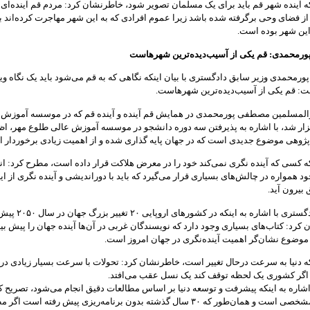
نکه آینده شهر قم باید برای یک مسلمان تصویر شود، خاطرنشان کرد: مردم قم آینده‌ای 
از فضای وحی برگرفته شده باشد زیرا عموم افرادی که به این شهر مهاجرت کرده‌اند ب
ین شهر بوده است.
پورمحمدی: قم یکی از آسیب‌دیده‌ترین شهرهاست
ورمحمدی وزیر سابق دادگستری با بیان اینکه نگاهی که به قم می‌شود باید یک نگاه وی
: قم یکی از آسیب‌دیده‌ترین شهرهاست.
والمسلمین مصطفی ‌پورمحمدی در همایش قم آینده و آینده قم که در موسسه آموزش 
ار شد، با اشاره به پذیرفتن سه دوره دانشجو در موسسه آموزش عالی طلوع مهر، اظه
پژوهی موضوع جدیدی است که در جهان پایه گذاری شده و از اهمیت زیادی برخوردار 
نکه کسی که آینده نگری نمی‌کند خود را در معرض هلاکت قرار داده است، مطرح کرد: ا
 همواره در چالش‌های بسیاری قرار می‌گیرد که باید با دوراندیشی و آینده نگری از ای
بیرون آید.
وزیر سابق دادگستری با اشاره به اینکه در کشوره
ان کرد: کتاب‌های بسیاری وجود دارد که نویسندگان غربی در آن‌ها آینده جهان را پیش بی
ن موضوع نشان‌گر اهمیت آینده‌نگری در جهان امروز است.
نکه دنیا به سرعت درحال تغییر است، خاطرنشان کرد: تحولات با سرعت بسیار زیادی در
 اگر کشوری یک لحظه توقف کند یک نسل عقب می‌افتد.
شاره به اینکه پیشرفت و توسعه دنیا بر اساس مطالعات دقیق انجام می‌شود، تصریح ک
دارای هویت مشخصی است و همان‌طور که ۳۰ سال گذشته بدون برنامه‌ریزی پیش رفته است 