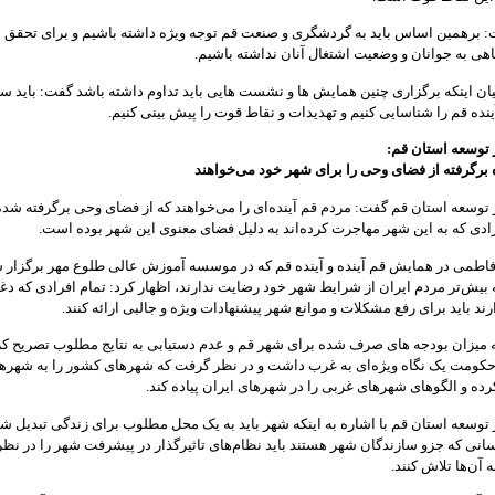
: برهمین اساس باید به گردشگری و صنعت قم توجه ویژه داشته باشیم و برای تحقق ا
اهی به جوانان و وضعیت اشتغال آنان نداشته باشیم.
بیان اینکه برگزاری چنین همایش ها و نشست هایی باید تداوم داشته باشد گفت: باید س
نده قم را شناسایی کنیم و تهدیدات و نقاط قوت را پیش بینی کنیم.
 توسعه استان قم:
 برگرفته از فضای وحی را برای شهر خود می‌خواهند
توسعه استان قم گفت: مردم قم آینده‌ای را می‌خواهند که از فضای وحی برگرفته شده
ادی که به این شهر مهاجرت کرده‌اند به دلیل فضای معنوی این شهر بوده است.
اطمی در همایش قم آینده و آینده قم که در موسسه آموزش عالی طلوع مهر برگزار شد
ه بیش‌تر مردم ایران از شرایط شهر خود رضایت ندارند، اظهار کرد: تمام افرادی که دغ
ند باید برای رفع مشکلات و موانع شهر پیشنهادات ویژه و جالبی ارائه کنند.
ه میزان بودجه های صرف شده برای شهر قم و عدم دستیابی به نتایج مطلوب تصریح کرد
وایل دهه ۴۰ حکومت یک نگاه ویژه‌ای به غرب داشت و در نظر گرفت که شهرهای کشور را به شهره
رده و الگوهای شهرهای غربی را در شهرهای ایران پیاده کند.
توسعه استان قم با اشاره به اینکه شهر باید به یک محل مطلوب برای زندگی تبدیل شو
انی که جزو سازندگان شهر هستند باید نظام‌های تاثیرگذار در پیشرفت شهر را در نظر 
آن‌ها تلاش کنند.