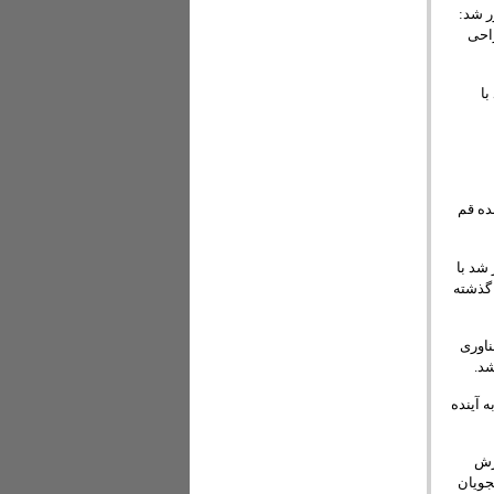
 ۴۰۰ ساله است، یادآور شد:
راحی
با
ده قم
شد با
 گذشته
ناوری
شد.
 آینده
وزش
جویان