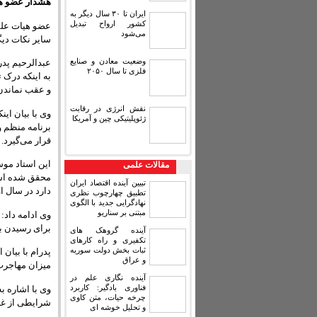
هشدار عضو هی
ایران تا ۳۰ سال دیگر به
کشور ارواح تبدیل
عضو هیات علمی
می‌شود
سایر نکات دیگ
وضعیت معادن و صنایع
عبدالرحیم پدر
فلزی تا سال ۲۰۵۰
به اینکه درک 
و عقب نماندن 
نقش انرژی در رقابت
وی با بیان ای
ژئوپلیتیکی چین و آمریکا
برنامه منظم و
قرار می‌گیرد.
مقالات علمی
تبیین آینده اقتصاد ایران
دارد در سال اول حکومت خ
تطبیق چهارچوب نظری
نهادگرایی جدید با الگوی
مبتنی بر سناریو
وی ادامه داد:
برای رسیدن ب
آینده گروهک های
تکفیری و راه کارهای
ثبات بخش دولت سوریه
پدرام با بیان 
و عراق
میزان مهاجرت
آینده نگاری علم در
فناوری بادگیر: کاربرد
وی با اشاره به
چرخه حیات، متن کاوی
شرایطی از غاف
و تحلیل خوشه ای