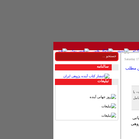
سالنامه
تبليغات
 با
امل
انی
ژوهی