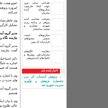
طراحی مدلی نوین
جهت ایجاد چارچوب
امروزه پژوهش‌
سناریوهای آینده
می‌کنند.
سازمان
معرفت شناسی آینده
وی خاطرنشان ک
پژوهی در برنامه ریزی
تشکیل کارگروه
شهری، معماری و
صنعت ساختمان
مدیر گروه آی
سناریوهای امنیت
نیازمند نگاه 
بخشی محتواهای
فرارسانه ای نوین
مدیر گروه آی
گفت: نیازمند 
مقایسه‏ الگوهای
سازمان‌دهی روش‌ها و
تکنیک‌های آینده‌پژوهی
دکتر اسماعیل
اشاره به نامگ
هستند که تعیین
اخبار آینده بان
وی با اشاره ب
پژوهش آینده‌بان، اثر برتر
های جدید در ح
جشنواره پژوهش و نوآوری
مدیریت شهری شد
مدیر گروه آین
هستیم.
وی با بیان ای
عالی طلوع مهر