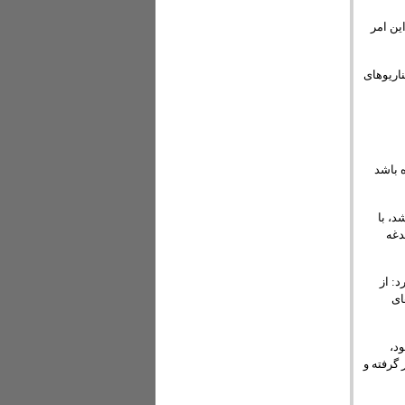
ین امر
ناریوهای
 باشد
، با
دغه
: از
ای
د،
گرفته و