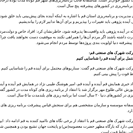
کشور جوان‌تر است؛ متاسفانه قالب برنامه‌ریزی‌های شهر قم کوتاه مدت بوده درحالی
برنامه‌ریزی در کشورهای پیشرفته پنج سال است.
دیریت و برنامه‌ریزی استان قم با اشاره به اینکه آینده بجای پیش‌بینی باید خلق شود
آینده پژوهی باید تغییرات را بپذیریم و برای آن‌ها تدابیر لازم را بیاندیشیم.
نکه در آینده پژوهی باید واقعیت‌ها پذیرفته شود، خاطرنشان کرد: افراد خاص و دولت‌مرد
 داشته باشند اگر مردم آن‌ها را همراهی نکنند به موفقیت دست نخواهند یافت چراک
یشرفته دنیا اولویت بندی پروژه‌ها توسط مردم انجام می‌شود.
رکت شهرک های صنعتی قم:
مل برای آینده قم را شناسایی کنیم
کت شهرک های صنعتی قم گفت: سناریوهای محتمل برای آینده قم را شناسایی کنیم و
ط قوت را پیش بینی کنیم.
 خبری همایش قم آینده و آینده قم، امیر هوشنگ طیبی نژاد در همایش قم آینده و آیند
ش عالی طلوع مهر برگزار شد با انتقاد از برنامه ریزی های کوتاه مدت در کشور گفت
۲ سال است اما برنامه ریزی های بلندمدت ما ۵ سال است.
تاسفانه موسسه و سازمان مشخصی هم برای سنجش قیاس پیشرفت برنامه ریزی های
رد.
ت شهرک های صنعتی قم با انتقاد از برخی نگاه های ناامید کننده به قم ادامه داد: ای
ی دارد که بارگاه مطهر حضرت معصومه(س) و پایتخت جهان تشیع بودن و همچنین شا
 این نقاط قوت است.