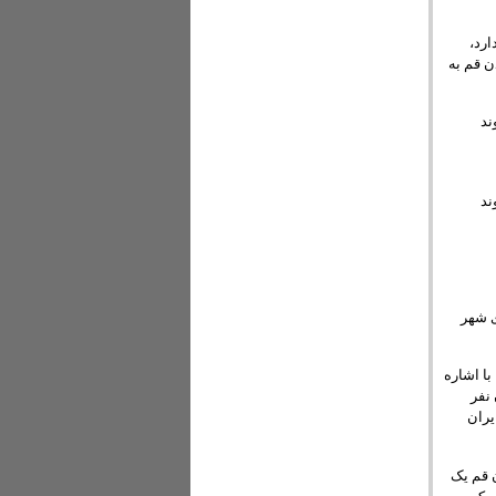
ارد،
ن قم به
ند
ند
ی شهر
ا اشاره
نفر
یران
 قم یک