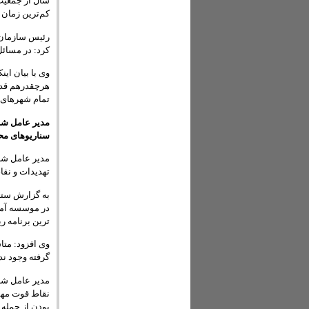
سال از جمعیت 
کم‌ترین زمان 
رئیس سازمان م
کرد: در مسائل 
وی با بیان ای
هرچقدرهم قدرت
تمام شهرهای پ
مدیر عامل ش
سناریوهای محت
مدیر عامل شر
تهدیدات و نقا
به گزارش ستاد
در موسسه آموز
ترین برنامه ریزی در کشورهای دنیا ۰
وی افزود: م
گرفته وجود ندا
مدیر عامل شرک
نقاط قوت مهم
بودن از جمله