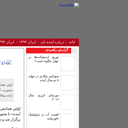
خانه
درباره آینده‌ بان
ایران ۱۳۹۳
ایران ۱۳۹۴
گزارش راهبردی
توزیع اندیشکده‌ها در
جهان چگونه است؟
سونامی بیکاری در جهان
تا دو سال آینده
اولین هما
محوریت آی
دورنمای انرژی سال
ارائه مقال
۲۰۱۶
اولین همایش 
آینده» با محو
اهمیت آب در ژئوپلیتیک
خاورمیانه
برگزار ‌شد و 