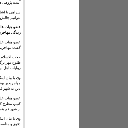
آینده پژوهی ه
شراهی با اشار
بتوانیم چالش 
عضو هیات علم
زندگی مهاجرینی از ۱۴۰ ک
عضو هیات علمی
گفت: مهاجرین بیش از ۱۴۰ کشور 
حجت الاسلام 
طلوع مهر برگز
روایات اهل ب
وی با بیان ای
دین به شهر قم
عضو هیات علمی
کنیم، مطرح کر
از شهر قم هست
وی با بیان این
دقیق و مناسب 