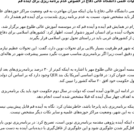
ات علمی دانشگاه عالی دفاع در خصوص عدم برنامه ریزی برای آینده قم
 دانشگاه عالی دفاع با بیان اینکه میزان مهاجرت به قم، وضعیت مراکز حوزه‌های علم
ر باید مشخص شود، نسبت به عدم برنامه ریزی بلندمدت برای آینده قم هشدار داد.
ام در همایش قم آینده و آینده قم که در موسسه آموزش عالی طلوع مهر برگزار شد، ب
تحولات آینده برای انسان امروز دشوار است، اظهار کرد: کشورهای اسلامی برای دفاع 
از کشورهای غربی باید در راستای تحول نوین اسلامی قرار بگیرند.
نکه شهر قم ظرفیت بسیار بالایی برای تحولات نوین دارد، گفت: این تحولات عظیم نیازم
 دقیق است زیرا اگر برنامه‌ریزی مناسب صورت نگیرد مسیر پیشرفت شهر در هاله‌ای ا
این استاد موسسه آموزش عالی طلوع مهر با اشاره به اینکه کم‌تر از ۳۰ درصد برنامه‌ر
محقق شده است، عنوان کرد: در قانون اساسی آمریکا یک بند QER وجود دارد که بر 
ود افق ۲۰ ساله کشور را تبیین کند.
 در ادامه این قانون آمده است که دولت در سال دوم حکومت خود باید یک برنامه‌ریزی
ه اهداف چهار سال آینده که قبلا مشخص شده است انجام دهد.
اینکه برنامه‌ریزی باید پابرجا باشد، خاطرنشان کرد: نگاه به آینده قم قابل پیش‌بینی نی
 به این شهر، وضعیت مراکز حوزه‌های علمیه و سایر نکات دیگر مشخص نیست.
 اینکه آینده پژوهی مقدمه برنامه‌ریزی نوین است، تصریح کرد: در برنامه‌ریزی نوین بای
ل‌گیر شدن جلوگیری شود و این جلوگیری از غافل‌گیری با دیده‌بانی آینده به دست می‌آ