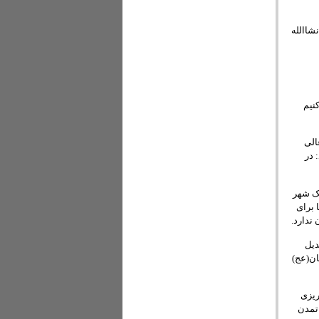
شاالله
نیم
الی
 در
یک شهر
نها برای
ندارد.
دیل
ان(عج)
ریزی
 تمدن