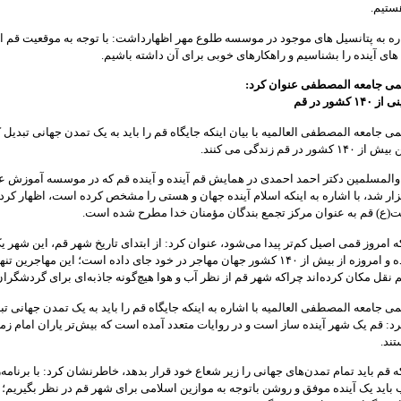
ستیم.
ه به پتانسیل های موجود در موسسه طلوع مهر اظهارداشت: با توجه به موقعیت قم ان
های آینده را بشناسیم و راهکارهای خوبی برای آن داشته باشیم.
ی جامعه المصطفی عنوان کرد:
شور در قم
 جامعه المصطفی العالمیه با بیان اینکه جایگاه قم را باید به یک تمدن جهانی تبدیل ک
در قم زندگی می کنند.
والمسلمین دکتر احمد احمدی در همایش قم آینده و آینده قم که در موسسه آموزش ع
ار شد، با اشاره به اینکه اسلام آینده جهان و هستی را مشخص کرده است، اظهار کرد:
یت(ع) قم به عنوان مرکز تجمع بندگان مؤمنان خدا مطرح شده است.
نکه امروز قمی اصیل کم‌تر پیدا می‌شود، عنوان کرد: از ابتدای تاریخ شهر قم، این شهر 
مهاجرپذیر بوده و امروزه از بیش از ۱۴۰ کشور جهان مهاجر در خود جای داده است؛ این مهاجرین ت
 نقل مکان کرده‌اند چراکه شهر قم از نظر آب و هوا هیچ‌گونه جاذبه‌ای برای گردشگران 
 جامعه المصطفی العالمیه با اشاره به اینکه جایگاه قم را باید به یک تمدن جهانی تب
د: قم یک شهر آینده ساز است و در روایات متعدد آمده است که بیش‌تر یاران امام زم
ند.
که قم باید تمام تمدن‌های جهانی را زیر شعاع خود قرار بدهد، خاطرنشان کرد: با برنامه‌
باید یک آینده موفق و روشن باتوجه به موازین اسلامی برای شهر قم در نظر بگیریم؛