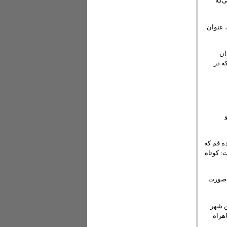
‌که
، عنوان
ان
ه در
ه قم که
: کوتاه
 صورت
ن شهر
هراه