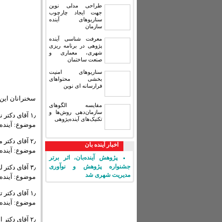
طراحی مدلی نوین
جهت ایجاد چارچوب
سناریوهای آینده
سازمان
معرفت شناسی آینده
پژوهی در برنامه ریزی
شهری، معماری و
صنعت ساختمان
سناریوهای امنیت
بخشی محتواهای
فرارسانه ای نوین
سخنرانان این
مقایسه‏ الگوهای
سازمان‌دهی روش‌ها و
۱٫ آقای دکتر نوبخت
تکنیک‌های آینده‌پژوهی
موضوع: آینده 
۲٫ آقای دکتر محقق داماد
اخبار آینده بان
موضوع: آینده
پژوهش آینده‌بان، اثر برتر
جشنواره پژوهش و نوآوری
۳٫ آقای دکتر لیاقتی
مدیریت شهری شد
موضوع: آینده
۱٫ آقای دکتر توفیقی
موضوع: آینده
۲٫ آقای دکتر الیاسی