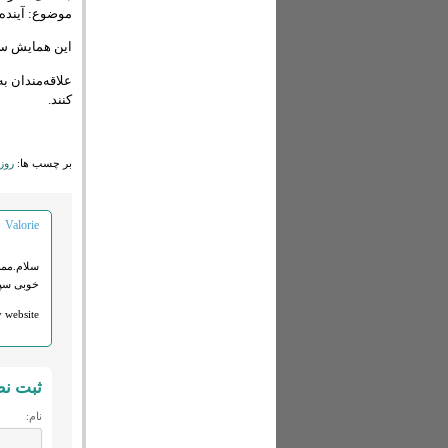
موضوع: آینده 
این همایش ساعت ۸:۳۰ تا ۱۶ یازدهم اسفند ماه سال جاری در فرهنگستا
علاقه‌مندان ب
کنند.
بر چسب ها:
روز 
Valorie
سلام.ممن
خوبی سپ
website …
ثبت ن
نام: