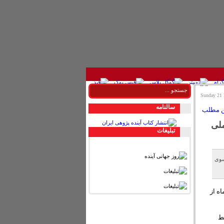
سالنامه
ملی
تبليغات
سوی
اه از
یط