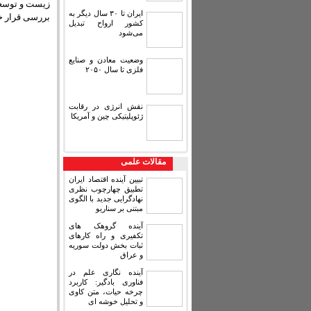
زیست و توسعه 
ایران تا ۳۰ سال دیگر به
بررسی قرار خ
کشور ارواح تبدیل
می‌شود
وضعیت معادن و صنایع
فلزی تا سال ۲۰۵۰
نقش انرژی در رقابت
ژئوپلیتیکی چین و آمریکا
مقالات علمی
تبیین آینده اقتصاد ایران
تطبیق چهارچوب نظری
نهادگرایی جدید با الگوی
مبتنی بر سناریو
آینده گروهک های
تکفیری و راه کارهای
ثبات بخش دولت سوریه
و عراق
آینده نگاری علم در
فناوری بادگیر: کاربرد
چرخه حیات، متن کاوی
و تحلیل خوشه ای