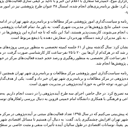
زاری موج، حمیدرضا سفاری با اعلام این خبر و با تأکید بر کیفی سازی فعالیت‌های پ
سال ۹۴ عنوان کرد: طبق برنامه‌ریزی‌های انجام‌ شده، امسال ۳۸ عنوان طرح پژوهشی نیز در
د.
نامه و سیاست‌گذاری امور پژوهشی مرکز مطالعات و برنامه‌ریزی شهر تهران در ادامه 
ست عملی نتایج پژوهش‌ها در مدیریت شهری گفت: به باور ما، تمام اقدامات پژوهشی 
انجام می‌شوند، کاربست‌پذیر هستند، اما؛ این نکته که تا چه اندازه این پژوهش‌ها در 
 به باور مدیران ارشد دستگاه بهره‌بردار، سفارش‌ دهنده یا ذینفع مربوط است.
سفاری خاطرنشان کرد: سال گذشته بیش از ۶۱ جلسه کمیته تخصصی به‌ منظور بررسی پروژه‌
در مرکز برگزار شد که در هرکدام از آن‌ها بین ۲۰ تا ۲۵ نفر-ساعت کار کارشناسی صورت گرف
نیز حدود ۱۵۰۰ نفر-ساعت کار تخصصی به‌ منظور رهگیری و رصد حجم عمده فعالیت‌های مرکز در حو
پژوهش‌ها انجام شد.
نامه سیاست‌گذاری امور پژوهشی مرکز مطالعات و برنامه‌ریزی شهر تهران همچنین از 
ه‌پژوهی در مرکز مطالعات و برنامه‌ریزی شهر تهران خبر داد و گفت: یکی از هدف‌گذار
ین دوره، توجه خاص به حوزهٔ آینده‌پژوهی در مدیریت شهری است.
ه تصریح کرد: در حال حاضر، اجرای سه طرح آینده‌پژوهی را در دست انجام داریم. به‌ط
اعی و فرهنگی با همکاری دانشگاه امام خمینی قزوین به دنبال بررسی راهکارهای توس
وی با بیان اینکه پیش‌بینی می‌کنیم که در سال ۱۳۹۵ تعداد فعالیت‌های مبتنی بر آینده‌پژوهی د
 شهر تهران افزایش چشمگیری یابد، گفت: به دنبال آن هستیم تا مسائل اقتصادی شهر ت
نیم. یقیناً، نوسانات اقتصادی در طول سالیان آینده تأثیرات منفی و مثبت خاصی بر سطح