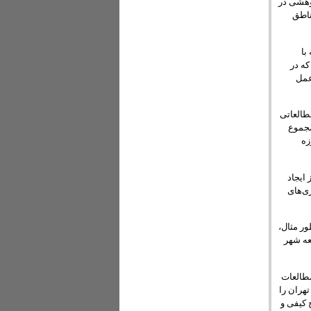
ژوهشی در
 امور مناطق
با
که در
عمل
های مطالعاتی
ت. در مجموع
زه
ایجاد
ی‌های
ور مثال،
عه شهر
ر مرکز مطالعات
هران را
 کیفی و