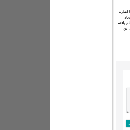
 اشاره
جاد
م یافته
این