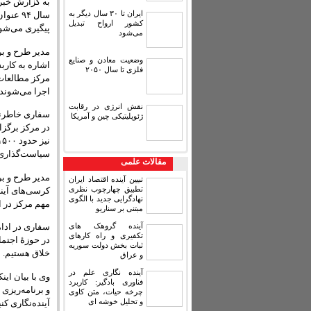
به گزارش خبرگ
ایران تا ۳۰ سال دیگر به
کشور ارواح تبدیل
پیگیری می‌شو
می‌شود
مدیر طرح و بر
وضعیت معادن و صنایع
اشاره به کارب
فلزی تا سال ۲۰۵۰
مرکز مطالعات 
اجرا می‌شوند،
نقش انرژی در رقابت
ژئوپلیتیکی چین و آمریکا
سیاست‌گذاری 
مقالات علمی
مدیر طرح و بر
تبیین آینده اقتصاد ایران
تطبیق چهارچوب نظری
کرسی‌های آیند
نهادگرایی جدید با الگوی
مهم مرکز در ا
مبتنی بر سناریو
آینده گروهک های
سفاری در ادام
تکفیری و راه کارهای
در حوزهٔ اجتم
ثبات بخش دولت سوریه
خلاق هستیم.
و عراق
آینده نگاری علم در
فناوری بادگیر: کاربرد
و برنامه‌ریزی
چرخه حیات، متن کاوی
و تحلیل خوشه ای
آینده‌نگاری ک