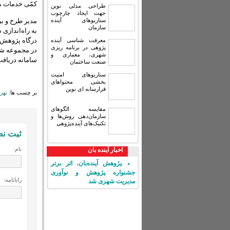
کمّی خدمات مد
طراحی مدلی نوین
جهت ایجاد چارچوب
سناریوهای آینده
مدیر طرح و بر
سازمان
به راه‌اندازی
درگاه پژوهش‌ی
معرفت شناسی آینده
پژوهی در برنامه ریزی
در مجموعه شهر
شهری، معماری و
سامانه دریافت
صنعت ساختمان
سناریوهای امنیت
بخشی محتواهای
فرارسانه ای نوین
بر چسب ها:
تهر
مقایسه‏ الگوهای
سازمان‌دهی روش‌ها و
تکنیک‌های آینده‌پژوهی
ثبت ن
نام:
اخبار آینده بان
پژوهش آینده‌بان، اثر برتر
جشنواره پژوهش و نوآوری
رایانامه:
مدیریت شهری شد