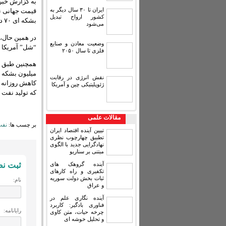
به گزارش خبرن
ایران تا ۳۰ سال دیگر به
قیمت جهانی نف
کشور ارواح تبدیل
بشکه ای ۷۰ دلار افزایش یاید.
می‌شود
در همین حال،
وضعیت معادن و صنایع
“شل” آمریکا و
فلزی تا سال ۲۰۵۰
میلیون بشکه د
نقش انرژی در رقابت
ژئوپلیتیکی چین و آمریکا
که تولید نفت 
مقالات علمی
بر چسب ها:
نفت
تبیین آینده اقتصاد ایران
تطبیق چهارچوب نظری
نهادگرایی جدید با الگوی
مبتنی بر سناریو
ثبت ن
آینده گروهک های
تکفیری و راه کارهای
ثبات بخش دولت سوریه
نام:
و عراق
آینده نگاری علم در
فناوری بادگیر: کاربرد
رایانامه:
چرخه حیات، متن کاوی
و تحلیل خوشه ای