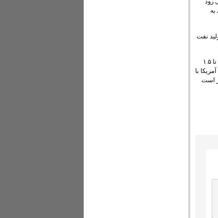
 رود
به
لید نفت
همچنین طبق اعلام این موسسه، هر ساله در سه ماه دوم و سوم سال به دلیل تغییرات فصلی، تقاضا تا ۱.۵
مریکا با
 اخیر است