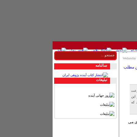
سالنامه
تبليغات
رعت
 در این
 که
اری میلادی می