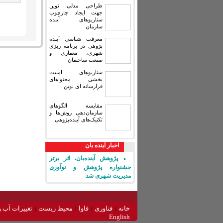
طراحی مدلی نوین
جهت ایجاد چارچوب
سناریوهای آینده
سازمان
معرفت شناسی آینده
پژوهی در برنامه ریزی
شهری، معماری و
صنعت ساختمان
سناریوهای امنیت
بخشی محتواهای
فرارسانه ای نوین
مقایسه‏ الگوهای
سازمان‌دهی روش‌ها و
تکنیک‌های آینده‌پژوهی
اخبار آینده بان
پژوهش آینده‌بان، اثر برتر
جشنواره پژوهش و نوآوری
مدیریت شهری شد
خانه
فناوری
فاوا
محیط زیست
تغییرات آب و
English