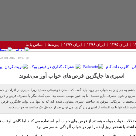
ایران ۱۳۹۵
ایران ۱۳۹۶
ایران ۱۳۹۷
پیوندها
تماس با ما
19:07:10 - Wednesday 28 Jan 2015
اسپری‌ها جایگزین قرص‌های خواب آور می‌شوند
 چشم به هم زدن به خواب می روید باید گفت که انسان خوشبختی هستید زیرا بسیاری از افراد در ح
ریع و بدون مصرف دارو هستند اما به چنین مهمی دست پیدا نمی کنند، مگر با مصرف قرص و دارو
 محققان امریکایی موفق به ساخت اسپری متفاوتی شده اند که نه تنها می تواند جایگزین قرص 
شود بلکه تنها با دو افشانه از اسپری زیر گردن می توان بعد از حداقل یک ساعت به خواب رفت.
اختلالات خواب مواجه هستند از قرص های خواب آور استفاده می کنند اما گاهی اوقات 
نداشته یا شخص روز آینده را نیز در خواب آلودگی به سر می برد.