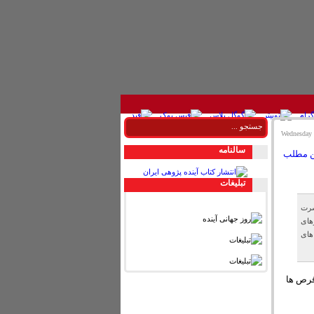
سالنامه
تبليغات
سرت
های
های
قرص ها