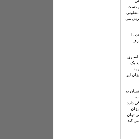
تی
می دست
تفاوتی
گردن می
، با
صرف
 اسپری
ولید یک
 به
زان این
نسان به
به
ی دارد.
آور میزان
ی توان
ی کند.