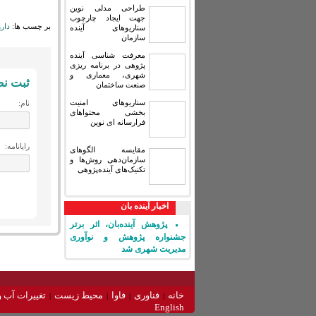
طراحی مدلی نوین
جهت ایجاد چارچوب
بر چسب ها:
دارو
سناریوهای آینده
سازمان
معرفت شناسی آینده
پژوهی در برنامه ریزی
شهری، معماری و
ثبت ن
صنعت ساختمان
سناریوهای امنیت
نام:
بخشی محتواهای
فرارسانه ای نوین
رایانامه:
مقایسه‏ الگوهای
سازمان‌دهی روش‌ها و
تکنیک‌های آینده‌پژوهی
اخبار آینده بان
پژوهش آینده‌بان، اثر برتر
جشنواره پژوهش و نوآوری
مدیریت شهری شد
خانه
فناوری
فاوا
محیط زیست
تغییرات آب و
English