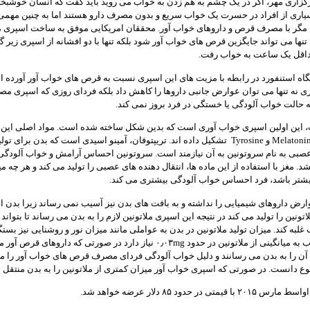
گزاری مهر، اگر در یک چشم به هم زدن به خواب می روید باید گفت که انسان خوشبخ
سیاری از افراد در حسرت یک خواب سریع و بدون مصرف دارو هستند اما به چنین مه
د، مگر با مصرف قرص و داروهای خواب آور. محققان امریکایی موفق به ساخت اسپری م
 تنها می تواند جایگزین قرص های خواب آور شود بلکه تنها با دو افشانه از اسپری زیر 
حداقل یک ساعت به خواب رفت.
ه استنفورد در رابطه با مزیت های این اسپری نسبت به قرص های خواب آور آورده اند
ی نه تنها می توان عوارض جانبی داروها را کاهش داد بلکه فردای روزی که اسپری م
 حالت خواب آلودگی یا خستگی در فرد بروز نمی کند.
 این اولین اسپری خواب آوری است که بدین شکل ساخته شده است. مواد اصلی این
را تریپتوفان، Melatonin و Tyrosine تشکیل داده اند. تریپتوفان، آمینو اسیدی است که بدن برای ت
عصبی به نام سروتونین به آن نیازمند است. سروتونین احساس آرامش و خواب آلودگی
. مغز با استفاده از این ماده ها، انتقال دهنده های عصبی را تولید می کند و هر چه می
بیشتر باشد، فرد احساس خواب آلودگی بیشتری می کند.
رض داروهای شیمیایی را نداشته و به بافت های بدن نیز آسیب نمی رساند زیرا بدن ا
ونین را تولید می کند در نتیجه این اسپری ملاتونین لازم را به بدن می رساند تا بتواند 
غلبه کند. میزان تولید ملاتونین در بدن به عواملی مانند میزان نور و روشنایی نیز بستگ
بدن برای خواب به میانگینی از ملاتونین در حدود ۰٫۰۳mg نیاز دارد در صورتی که داروهای قرص 
 آن را به بدن می رسانند و دلیل خواب آلودگی فردای مصرف قرص های خواب آور را م
 دانست. در صورتی که اسپری خواب آور میزان کمتری از ملاتونین را به بدن منتقل م
یمتی در حدود ۸۵ دلار عرضه خواهد شد.