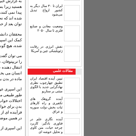
به گزارش خبر
ایران تا ۳۰ سال دیگر به
هستید زیرا ب
کشور ارواح تبدیل
پیدا نمی کنن
می‌شود
شده اند که نه
توان بعد از 
وضعیت معادن و صنایع
فلزی تا سال ۲۰۵۰
محققان دانشگا
کمک این اسپر
شده، هیچ گونه
نقش انرژی در رقابت
ژئوپلیتیکی چین و آمریکا
می توان گفت،
انتقال دهنده 
مقالات علمی
انسان می بخشد
تبیین آینده اقتصاد ایران
ماده در بدن 
تطبیق چهارچوب نظری
نهادگرایی جدید با الگوی
این اسپری عوا
مبتنی بر سناریو
طور طبیعی ملات
آینده گروهک های
اختلالات خواب 
تکفیری و راه کارهای
ثبات بخش دولت سوریه
و عراق
فزآینده ای از
در همین موضوع
آینده نگاری علم در
فناوری بادگیر: کاربرد
چرخه حیات، متن کاوی
این اسپری از اواسط مارس ۲۰۱۵ با ق
و تحلیل خوشه ای