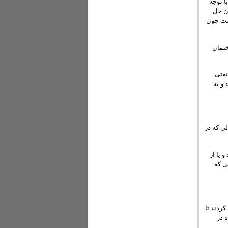
ا توجه
ان حل
است چون
ختمان
نعتی
و به
لی که در
 یا از
ی که
ردند تا
 در