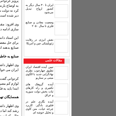
پرویز کردوانی 
ایران تا ۳۰ سال دیگر به
به اوضاع بارن
کشور ارواح تبدیل
کرد نه دولت 
می‌شود
دیر شده است
وضعیت معادن و صنایع
وی افزود: مقد
فلزی تا سال ۲۰۵۰
سازی ادامه دا
این استاد دان
نقش انرژی در رقابت
برای حل معضل
ژئوپلیتیکی چین و آمریکا
صنایع بدهند ا
صنایع به خاط
مقالات علمی
وی اظهار داشت
تبیین آینده اقتصاد ایران
ایران می خواه
تطبیق چهارچوب نظری
نهادگرایی جدید با الگوی
مبتنی بر سناریو
کردوانی گفت: 
لوازم کم مصر
آینده گروهک های
تکفیری و راه کارهای
ابتدا باید به 
ثبات بخش دولت سوریه
و عراق
همسایگان تهرا
آینده نگاری علم در
فناوری بادگیر: کاربرد
وی اظهار داشت
چرخه حیات، متن کاوی
رشد کند اما 
و تحلیل خوشه ای
حالی که این شهر اص