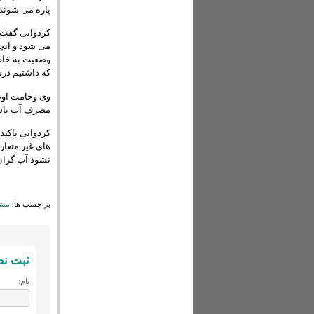
پاره می شوند
کردوانی گفت: 
می شود و آنچه
وضعیت به خاط
که داشتیم در
وی وخامت اوضا
مصرف آب باش
کردوانی تاکید
های غیر متعار
نشود آب گران
بر چسب ها:
تنش
ثبت ن
نام: