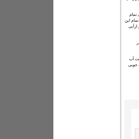
 تمام
مام این
ازآبی
ر
مت آب
ه جویی