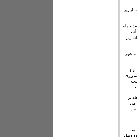
 از زیر
.
سد ماملو
 آب
آب زیر
به شهر
ین نوع
شاورزی
شت
.
اه در
 می
یزد.
 می
ع و وصل