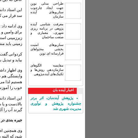
طراحی مدلی نوین
جهت ایجاد چارچوب
این استاد دان
سناریوهای آینده
سد فرار می کن
سازمان
معرفت شناسی آینده
وی ادامه داد:
پژوهی در برنامه ریزی
برای وامین و 
شهری، معماری و
صنعت ساختمان
زیرزمینی استف
زمینی باید من
سناریوهای امنیت
بخشی محتواهای
فرارسانه ای نوین
کردوانی گفت: 
بیاید و تبدیل 
مقایسه‏ الگوهای
سازمان‌دهی روش‌ها و
تکنیک‌های آینده‌پژوهی
وابستگی هم د
هستیم لذا می
خوب را آموزش
اخبار آینده بان
این استاد دان
پژوهش آینده‌بان، اثر برتر
جشنواره پژوهش و نوآوری
بالادست و یا 
مدیریت شهری شد
گیرند آب را آ
جیره بندی در
وی همچنین اظه
شود که البته 