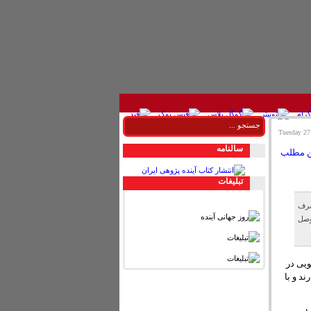
سالنامه
تبليغات
صرف
وصل
ویی در
د و با