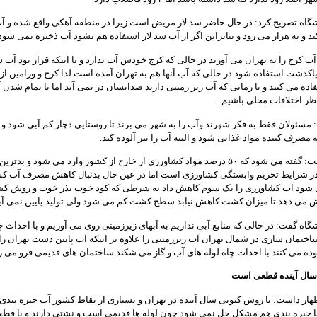
شگاه تصریح کرد: در حال حاضر سد لار مریض است زیرا در منطقه آهکی واقع شده و آب
د و به هراز می رود و بنابراین اگر از آب سد لار استفاده هم نشود آب ذخیره نمی شود
 آب کرج را به تهران می آورند در حالی که کرج خودش آب ندارد و یا اینکه قرار بود آب 
پاکدشت استفاده شود در حالی که آب آنها هم به تهران آمده است لذا کرج و ورامین از
اده می کنند و تا زمانی که آب زیر زمینی دارند صدایشان در نمی آید اما با تمام شدن 
تظر اختلافات محلی باشیم.
مسئولان فقط به فکر شهرند وآب را به شهر می برند تا روستایی دچار کم آبی شود و 
به مصرف کننده مواد غذایی شود و البته آب را نیز آلوده کند.
وی اظهار داشت: گفته می شود که ۵۰ درصد مواد کشاورزی از خارج از کشور وارد می شود و بدتر
ر شرایط تحریم وابستگی کشاورزی است اما در عین حال بدنبال کاهش مصرف آب ک
 شود آب کشاورزی را یک سوم کاهش داد به شرطی که کود خوب بذر خوب و روش ک
 می دهد تا میزان کشت کاهش نیابد سطح کشت کم می شود ولی تولید پایین نمی آید
شگاه گفت: در حالی که منابع آبی نداریم به آبهای زیرزمینی روی می آوریم و با احداث چ
ساختمان سازی در شمال تهران آب زیرزمینی را علاوه بر اینکه آب پایین دست تهران را
لوده می کنند با احداث چاه لوله های آب و گاز می شکند ساختمان های قدیمی فرو می ر
 سال آینده قطعی است
ار داشت: با روش کنونی سال آینده در تهران و بسیاری از نقاط کشور آب جیره بندی
با جیره بندی هم مشکل حل نمی شود چون لوله ها قدیمی است و نشتی دارند و با قط