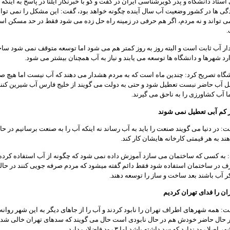
استاد دانشگاه و پدر کویرشناسی ایران در گفت و گو با خبرنگار ایلنا در پاسخ به اینکه ب
دگی ها در کشور وضعیت آب سال آینده چگونه خواهد بود، گفت: این مشکل را نمی تو
می تواند و نه مردم، اگر هم حرفی در زمینه راه حل زده می شود فقط در حد مسکن 
.
ار آب ثابت است و البته روز به روز کمتر هم می شود اما توسعه متوقف نمی شود سا
رد شهرها و دانشگاه ها توسعه می یابند و نیاز به آب همچنان بیشتر می شود.
شگاه تصریح کرد: چندین ماه است که به مردم هشدار می دهند که آب نیست اما هیچ ص
 آب حاضر نبست تعطیل شود و حتی به دولت می گویند از خلیج فارس آب شیرین کنند 
ما آب کشاورزی را به ناحق می گیرند.
ر کم آبی تعطیل نمی شوند
: در دنیا می گویند صنعت را باید به آب رساند نه اینکه آب را به صنعت برسانیم در حا
ند به هر قیمتی کارخانه هایشان کار کند.
به کسی که ساختمان می سازد آموزش داده نمی شود که چگونه از آب استفاده کرده و
ف در ساختمان استفاده شود فقط دائم گفته میشود که مردم صرفه جویی کنند در حال
فکر آب باشند بعد ساخت و ساز را توسعه دهند.
ن را فدای تهران کردیم
: همه شهرهای اطراف تهران را نابود کردند و آب را از جاهای دیگر به این شهر روانه ک
در حال حاضر خودش هم در حال نابودی است حال می گویند که سدهای تهران خالی شده
لا رود ندارد که سد داشته باشد اما ۳ رود فاضلاب دارد.