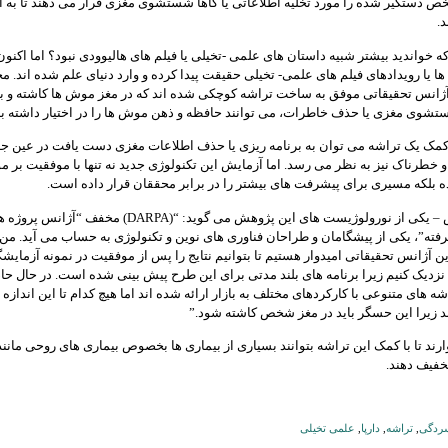
ص دستگیر شده را مورد تخلیه اطلاعاتی یا گاها شستشوی مغزی قرار می دهند تا به 
.
ه خواندید بیشتر شبیه داستان های علمی -تخیلی یا فیلم های هالیوودی نبود؟ اما اکنون 
ا یا رویدادهای فیلم های علمی- تخیلی حقیقت پیدا کرده و وارد دنیای علم شده اند. م
آژانس تحقیقاتی موفق به ساخت تراشه کوچکی شده اند که در مغز موش ها کاشته و با
تشوی مغزی یا حذف خاطرات، می توانند حافظه و ذهن موش ها را در اختیار داشته با
 کمک یک تراشه می توان به برنامه ریزی یا حذف اطلاعات مغزی دست یافت در عین ج
خطرناک نیز به نظر می رسد. اما آزمایش این تکنولوژی جدید نه تنها با موفقیت بر م
 بلکه مسیری برای پیشرفت های بیشتر را در برابر محققان قرار داده است.
جوزف لدوکس – یکی از نورولوژیست های این پژوهش می گوید: “(DARPA) مخفف “آژانس 
فته”، یکی از پیشگامان و طراحان فناوری های نوین و تکنولوژی به حساب می آید. من 
ین آژانس تحقیقاتی امیدوار هستیم تا بتوانیم نتایج را پس از موفقیت در نمونه آزمایش
نزدیک کنیم زیرا برنامه های بلند مدتی برای این طرح پیش بینی شده است. در حال حا
ه های متنوعی با کارکردهای مختلف به بازار ارائه شده اند اما هیچ کدام تا این اندا
ند زیرا این حسگر باید در مغز شخص کاشته شود.”
رند تا با کمک این تراشه بتوانند بسیاری از بیماری ها بخصوص بیماری های روحی مانند
خفیف دهند.
ردگی
,
تراشه
,
دارپا
,
علمی تخیلی