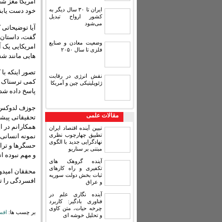
امریکا مغز شخ
ایران تا ۳۰ سال دیگر به
خود دست یابند
کشور ارواح تبدیل
می‌شود
آیا توضیحاتی ک
گفت، داستان ه
وضعیت معادن و صنایع
امریکایی یک 
فلزی تا سال ۲۰۵۰
هایی مانند شس
تصور اینکه با
نقش انرژی در رقابت
کمی ترسناک و 
ژئوپلیتیکی چین و آمریکا
پاسخ داده شده
مقالات علمی
تحقیقاتی پیشر
همکارانم در ا
تبیین آینده اقتصاد ایران
تطبیق چهارچوب نظری
نمونه انسانی 
نهادگرایی جدید با الگوی
حسگرها و تراش
مبتنی بر سناریو
و مهم نبوده ا
آینده گروهک های
تکفیری و راه کارهای
محققان امیدوا
ثبات بخش دولت سوریه
افسردگی را ت
و عراق
آینده نگاری علم در
فناوری بادگیر: کاربرد
چرخه حیات، متن کاوی
بر چسب ها:
افس
و تحلیل خوشه ای