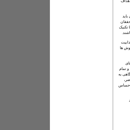
اهداف
باید
حققان
 تکنیک
شند.
ذابیت
وش ها
پروژه های
و تمام
گاهی به
ضر،
زه حساس