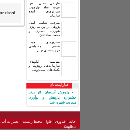
طراحی مدلی نوین
جهت ایجاد چارچوب
سناریوهای آینده
re closed.
سازمان
معرفت شناسی آینده
پژوهی در برنامه ریزی
شهری، معماری و
صنعت ساختمان
سناریوهای امنیت
بخشی محتواهای
فرارسانه ای نوین
مقایسه‏ الگوهای
سازمان‌دهی روش‌ها و
تکنیک‌های آینده‌پژوهی
اخبار آینده بان
پژوهش آینده‌بان، اثر برتر
جشنواره پژوهش و نوآوری
مدیریت شهری شد
خانه
فناوری
فاوا
محیط زیست
تغییرات آب و
English