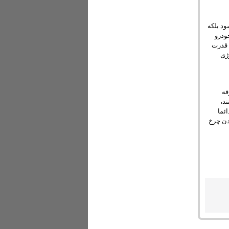
د بلکه
. ELF در حقیقت یک خودرو
 قدرت
ژی
فه
نند،
ئما
زدن چرخ