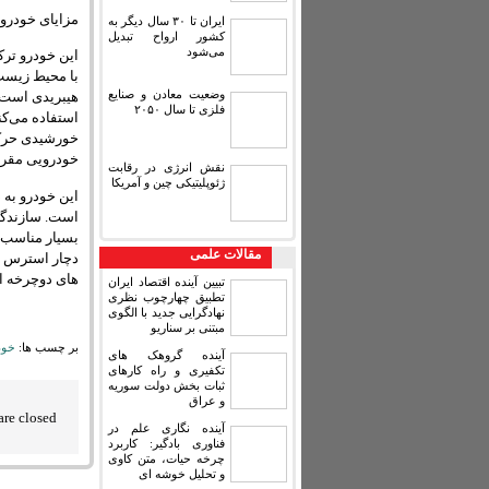
مزایای خودرو ELF
ایران تا ۳۰ سال دیگر به
کشور ارواح تبدیل
می‌شود
این خودرو تر
وضعیت معادن و صنایع
هیبریدی است.
فلزی تا سال ۲۰۵۰
استفاده می‌کن
خورشیدی حرکت 
خودرویی مقرو
نقش انرژی در رقابت
ژئوپلیتیکی چین و آمریکا
این خودرو به 
بسیار مناسب و
مقالات علمی
دچار استرس و 
های دوچرخه ای
تبیین آینده اقتصاد ایران
تطبیق چهارچوب نظری
نهادگرایی جدید با الگوی
مبتنی بر سناریو
بر چسب ها:
خود
آینده گروهک های
تکفیری و راه کارهای
ثبات بخش دولت سوریه
و عراق
re closed.
آینده نگاری علم در
فناوری بادگیر: کاربرد
چرخه حیات، متن کاوی
و تحلیل خوشه ای