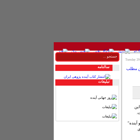
سالنامه
تبليغات
این
.
 آینده”
ی