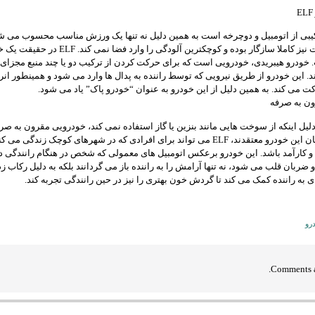
کیبی از اتومبیل و دوچرخه است به همین دلیل نه تنها یک ورزش مناسب محسوب می شو
با محیط زیست نیز کاملا سازگار بوده و کوچکترین آلودگی را وارد فضا نمی کند
 خودرو هیبریدی، خودرویی است که برای حرکت کردن از ترکیب دو یا چند منبع مجزای
د. این خودرو از طریق نیرویی که توسط راننده به پدال ها وارد می شود و همینطور انر
می کند. به همین دلیل از این خودرو به عنوان “خودرو پاک” یاد می شود.
ن به صرفه
دلیل اینکه از سوخت هایی مانند بنزین یا گاز استفاده نمی کند، خودرویی مقرون به صر
است. سازندگان این خودرو معتقدند، ELF می تواند برای افرادی که در شهرهای کوچک زندگی می ک
 کارآمد باشد. این خودرو برعکس اتومبیل های معمولی که شخص در هنگام رانندگی دا
ضربان قلب می شود، نه تنها آرامش را به راننده باز می گردانند بلکه به دلیل رکاب 
 به راننده کمک می کند تا گردش خون بهتری را نیز در حین رانندگی تجربه کند.
رو
Comments a