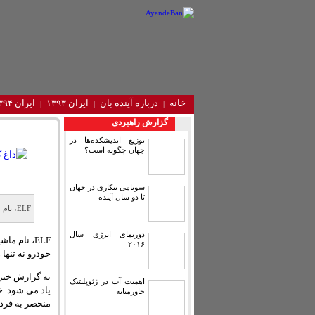
خانه
درباره آینده‌ بان
ایران ۱۳۹۳
ایران ۱۳۹۴
گزارش راهبردی
توزیع اندیشکده‌ها در
جهان چگونه است؟
سونامی بیکاری در جهان
تا دو سال آینده
ELF، نام ماشین عجیب و غریبی است که از آن با عنوان “نسل جدید خودروهای آینده” یاد می شود
دورنمای انرژی سال
ELF، نام 
۲۰۱۶
خودرو نه تنها
به گزارش خبرگ
اهمیت آب در ژئوپلیتیک
یاد می شود. خ
خاورمیانه
منحصر به فرد 