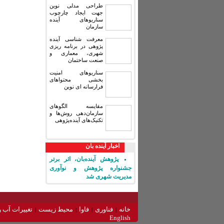
طراحی مدلی نوین
جهت ایجاد چارچوب
سناریوهای آینده
سازمان
معرفت شناسی آینده
پژوهی در برنامه ریزی
شهری، معماری و
صنعت ساختمان
سناریوهای امنیت
بخشی محتواهای
فرارسانه ای نوین
مقایسه‏ الگوهای
سازمان‌دهی روش‌ها و
تکنیک‌های آینده‌پژوهی
اخبار آینده بان
پژوهش آینده‌بان، اثر برتر
جشنواره پژوهش و نوآوری
مدیریت شهری شد
خانه
فناوری
فاوا
محیط زیست
تغییرات آب و
English