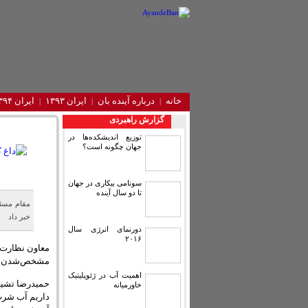
خانه
درباره آینده‌ بان
ایران ۱۳۹۳
ایران ۱۳۹۴
گزارش راهبردی
توزیع اندیشکده‌ها در
جهان چگونه است؟
سونامی بیکاری در جهان
تا دو سال آینده
مقام مسئو
خبر داد
دورنمای انرژی سال
۲۰۱۶
معاون نظارت 
مشخص‌شدن نتا
اهمیت آب در ژئوپلیتیک
حمیدرضا تشیعی
خاورمیانه
داریم آب شرب