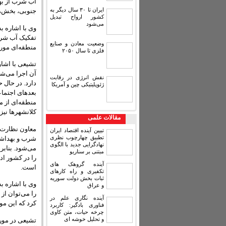
آب شرب از به
ایران تا ۳۰ سال دیگر به
جنوبی، بخش‌ه
کشور ارواح تبدیل
می‌شود
وی با اشاره 
تفکیک آب شرب
وضعیت معادن و صنایع
منطقه‌ای مورد
فلزی تا سال ۲۰۵۰
تشیعی با اشار
آن اجرا می‌شو
نقش انرژی در رقابت
دارد. در حال 
ژئوپلیتیکی چین و آمریکا
بعدهای اجتماع
منطقه‌ای از م
کلانشهرها نیز
مقالات علمی
معاون نظارت 
تبیین آینده اقتصاد ایران
تطبیق چهارچوب نظری
نهادگرایی جدید با الگوی
می‌شود. بنابر
مبتنی بر سناریو
را در کشور اد
آینده گروهک های
است.
تکفیری و راه کارهای
ثبات بخش دولت سوریه
وی با اشاره 
و عراق
را می‌توان از
آینده نگاری علم در
کرد که این م
فناوری بادگیر: کاربرد
چرخه حیات، متن کاوی
و تحلیل خوشه ای
تشیعی در مور