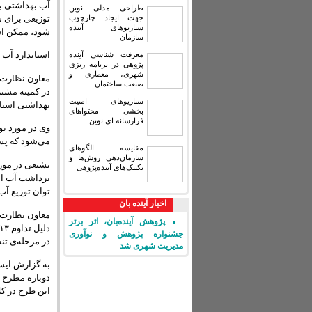
آب بهداشتی با
طراحی مدلی نوین
توزیعی برای س
جهت ایجاد چارچوب
سناریوهای آینده
شود، ممکن است
سازمان
استاندارد آب
معرفت شناسی آینده
پژوهی در برنامه ریزی
شهری، معماری و
معاون نظارت ب
صنعت ساختمان
در کمیته مشت
سناریوهای امنیت
بهداشتی استان
بخشی محتواهای
فرارسانه ای نوین
وی در مورد تو
می‌شود که پس 
مقایسه‏ الگوهای
سازمان‌دهی روش‌ها و
تشیعی در مورد
تکنیک‌های آینده‌پژوهی
برداشت آب است
توان توزیع آب
اخبار آینده بان
معاون نظارت ب
پژوهش آینده‌بان، اثر برتر
جشنواره پژوهش و نوآوری
در مرحله‌ی تن
مدیریت شهری شد
به گزارش ایس
دوباره مطرح 
این طرح در کل