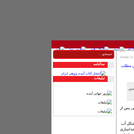
سالنامه
تبليغات
شور
ی پس از
مشکل آب
جداسازی