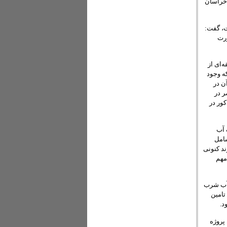
 خراسان
ت، گفت:
ورت
‌ای از
که وجود
ن در
ر در
ور در
 آب
خانگی را شامل
د کنونی
مهم
 آب شرب
تامین
د.
پروژه