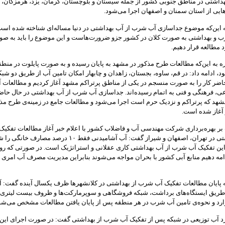
داشتی در مناطق جنوبی کشور از جمله سیستان و بلوچستان، کرمان، یزد، هرمزگان،
ایی از استان سمنان و اصفهان اجرا می‌شود.
به این‌که موضوع جداسازی آب شرب از آب بهداشتی در دنیا مساله‌ای شناخته شده اس
 و بهداشتی به صورت کلان در کشور جزو ضرورت‌هاست و این موضوع را باید به ص
 مطالعه قرار دهیم.
ه به این‌که مطالعات طرح مذکور در مشهد به پایان رسیده و به صورت پایلوت در منطقه
د، ادامه داد: در قم، ساوه، بجستان، زاهدان و چابهار امکان تامین آب از طریق دو شب
حاضر کار را به صورت منسجم در یکی از مناطق پرتراکم مشهد آغاز کردیم و مطالعات آ
ی، فرهنگی و فنی به اتمام رسیده‌اند. جداسازی آب شرب از آب بهداشتی در حال حاض
شهد که پرتراکم و نزدیک حرم است اجرا می‌شود و مطالعات جامع در زمینه‌ی طرح مذک
 آغاز شده است.
بر بهره‌برداری شرکت مهندسی آب و فاضلاب کشور با اعلام خبر آغاز مطالعات تفکیک
شرب و بهداشتی در تهران، اصفهان و شیراز گفت: آب آشامیدنی فقط ۱۰ درصد مصارف 
این تفکیک آب شرب از آب بهداشتی کاری عقلانی و استراتژیک است. در صورتی که رون
امه دهیم منابع آبی کشور با بحران مواجه می‌شوند بنابراین مدیریت مصرف آب امری 
به پایان مطالعات تفکیک آب شرب از بهداشتی در کلانشهرها ظرف یکسال آینده گفت:
 طریق ایستگاه‌های برداشت، شبکه‌ فروشگاهی و سوپرمارکت‌ها و ظروف بیست‌ لیتری 
وارد و نحوه‌ی تامین آب شرب در هر منطقه پس از پایان یافتن مطالعات مشخص می‌شو
د آب توزیعی در شبکه پس از تفکیک آب شرب از بهداشتی گفت: در صورت اجرای این 