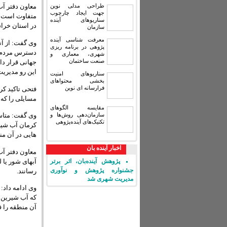
طراحی مدلی نوین
معاون دفتر آ
جهت ایجاد چارچوب
سناریوهای آینده
در استان خراسان جنو
سازمان
معرفت شناسی آینده
وی گفت: از آ
پژوهی در برنامه ریزی
دسترس مردم قر
شهری، معماری و
صنعت ساختمان
جهانی قرار دا
این رو مدیریت
سناریوهای امنیت
بخشی محتواهای
فرارسانه ای نوین
فتحی تاکید کر
مسایلی را که 
مقایسه‏ الگوهای
سازمان‌دهی روش‌ها و
وی گفت: متاسف
تکنیک‌های آینده‌پژوهی
کرمان آب شیر
هایی در آن من
اخبار آینده بان
معاون دفتر آ
آبهای شور یا 
پژوهش آینده‌بان، اثر برتر
جشنواره پژوهش و نوآوری
رسانند.
مدیریت شهری شد
وی ادامه داد:
که آب شیرین ق
آن منطقه را ف