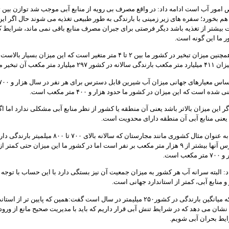
مور آب است ادامه داد: در واقع مصرف بی رویه از منابع آبی موجب شد توازن بین تخ
ه هم بخورد؛ سفره های زیر زمینی با بارندگی به طور طبیعی تغذیه می شوند حال اگر این
بیشتر از تغذیه باشد دیگر فرصتی برای جبران مصرف منابع باقی نمی ماند، شرایط ک
ر ما این گونه است.
فتحی افزود: همچنین میزان تبخیر در کشور ما بین ۲ تا ۴ متر متغیر است که این میزان بسیار بالا
د متر مکعب آن تبخیر می شود.
ه است که این میزان در کشور ما حدود هزار و ۴۰۰ متر مکعب است.
ر این میزان بالاتر باشد یعنی آن منطقه یا کشور از نظر منابع آبی مشکلی ندارد اما اگ
عنی منابع آبی آن منطقه دارای محدویت است.
وی ادامه داد: به عنوان مثال کشوری مانند مجارستان که سالانه بالای ۷۰۰ تا ۰
آب قابل دسترس آنها بیشتر از ۹ هزار متر مکعب بر نفر است اما در کشور ما این میزان حتی کمتر از
ب است.
د: البته سرانه آب هر کشور به میزان جمعیت آن نیز بستگی دارد با این حساب با توجه 
منابع آبی، کمتر از استاندارد جهانی است.
وی با بیان اینکه میانگین بارندگی در کشور۲۵۰ میلیمتر در سال است گفت:همین که پایین تر از است
شان می دهد که در شرایط تنش آبی قرار داریم که باید با مدیریت صحیح مانع از ورود 
یط بحران آبی شویم.