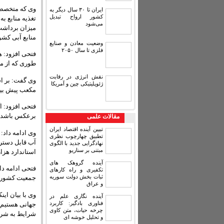
وی که متخصص ا
ایران تا ۳۰ سال دیگر به
کشور ارواح تبدیل
تغذیه منابع ب
می‌شود
میزان برداشت 
منابع آبی کشو
وضعیت معادن و صنایع
فلزی تا سال ۲۰۵۰
طوری که از میزان ۴۱۱ میلیارد متر مکعب بارندگی سالانه در کشور ۲۹۷ میلیار
نقش انرژی در رقابت
ژئوپلیتیکی چین و آمریکا
مکعب پیش بینی شد
فتحی افزود: اگ
برعکس باشد ی
مقالات علمی
تبیین آینده اقتصاد ایران
تطبیق چهارچوب نظری
نهادگرایی جدید با الگوی
مبتنی بر سناریو
استاندارد هزار و ۷۰۰ متر مکع
آینده گروهک های
فتحی ادامه دا
تکفیری و راه کارهای
ثبات بخش دولت سوریه
جمعیت کشور و 
و عراق
آینده نگاری علم در
فناوری بادگیر: کاربرد
جهانی هستیم ن
چرخه حیات، متن کاوی
شرایط به شرا
و تحلیل خوشه ای