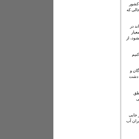
 کشور
۱ متر مکعب است در حالی که
د در
عیار
شود، از
کنیم
ان و
و دشت
طق
ی
 جایی
ران آب