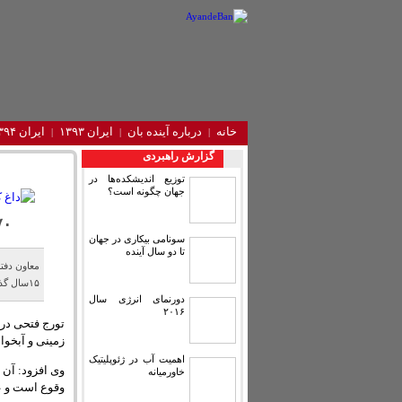
خانه
درباره آینده‌ بان
ایران ۱۳۹۳
ایران ۱۳۹۴
گزارش راهبردی
توزیع اندیشکده‌ها در
جهان چگونه است؟
۷۰ درصد سفره های آبهای زیرزمینی کش
سونامی بیکاری در جهان
تا دو سال آینده
۱۵سال گذشته تا کنون روبه کاهش هستند.
دورنمای انرژی سال
۲۰۱۶
تورج فتحی در 
زمینی و آبخو
اهمیت آب در ژئوپلیتیک
وی افزود: آن 
خاورمیانه
وقوع است و ع