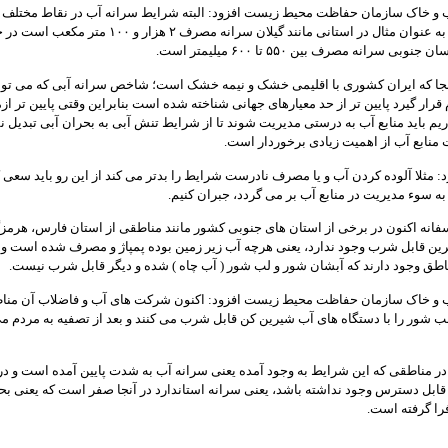
ب و خاک سازمان حفاظت محیط زیست افزود: البته شرایط سرانه آب در نقاط مختلف
متفاوت است به عنوان مثال در استانی مانند گیلان سرانه مصرف ۲ هزار و ۰۰
بی سرانه مصرف بین ۵۵۰ تا ۶۰۰ میلیمتر است.
نجا که ایران کشوری با اقلیمی خشک و نیمه خشک است؛ شاخص سرانه آبی که می توان
ار گیرد پایین تر از حد معیارهای جهانی شناخته شده است بنابراین وقتی پایین تر ازم
ریم باید منابع آب به درستی مدیریت شوند تا از شرایط تنش آبی به بحران آبی تبدیل ن
 منابع آب از اهمیت زیادی برخوردار است.
د: مثلا آلوده کردن آب و یا مصرف نادرست شرایط را بدتر می کند از این رو باید سعی 
به سوء مدیریت در منابع آب بر می گردد، جبران کنیم.
انه اکنون در برخی از استان های جنوبی کشور مانند مناطقی از استان فارس، هرمزگ
ین قابل شرب وجود ندارد، یعنی هرچه آب زیر زمین بوده پمپاژ و مصرف شده است 
اطق وجود دارند که آبشان شور و لب شور ( آب چاه ) شده و دیگر قابل شرب نیست.
ب و خاک سازمان حفاظت محیط زیست افزود: اکنون شرکت های آب و فاضلاب آن منا
لب شور را با دستگاه های آب شیرین کن قابل شرب می کنند و بعد از تصفیه به مردم م
 در مناطقی که این شرایط به وجود آمده یعنی سرانه آب به شدت پایین آمده است و در
ابل دسترس وجود نداشته باشد، یعنی سرانه استاندارد در آنجا صفر است که یعنی بح
را گرفته است.