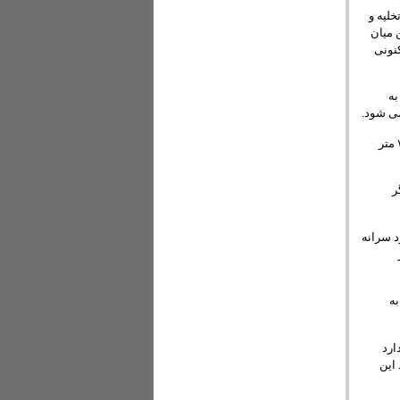
لیه و
 میان
نونی
ست به
وی گفت: بر اساس معیارهای جهانی میزان آب شیرین قابل دسترس برای هر نفر در سال هزار و ۷۰۰ متر
ر
۸۰ میلمیتر بارندگی دارد سرانه
به
اندارد
این