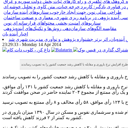
ده گروهک های تکفیری و راه کارهای ثبات بخش دولت سوریه و عراق
م در فناوری بادگیر: کاربرد چرخه حیات، متن کاوی و تحلیل خوشه ای
طراحی مدلی نوین جهت ایجاد چارچوب سناریوهای آینده سازمان
ی آینده پژوهی در برنامه ریزی شهری، معماری و صنعت ساختمان
سناریوهای امنیت بخشی محتواهای فرارسانه ای نوین
مقایسه‏ الگوهای سازمان‌دهی روش‌ها و تکنیک‌های آینده‌پژوهی
اخبار آینده بان
آینده‌بان، اثر برتر جشنواره پژوهش و نوآوری مدیریت شهری شد
23:29:33 - Monday 14 Apr 2014
رح افزایش نرخ باروری و مقابله با کاهش رشد جمعیت کشور را به تصویب رساندند
به گزارش خبرگزاری خانه ملت، نمایندگان در نشست علنی، یکشنبه ۲۴ فروردین ماه، مجلس شورای اسلامی با یک فوریت طرح افزایش نرخ باروری و مقابله با کاهش رشد جمعیت کشور با ۱۳۱ رأی موافق،
محمدعلی شهریاری در تشریح طرح مذکور با بیان اینکه یکی از شاخص‌های اقتدار کشورها جمعیت آنها است، گفت: براساس مطالعات انجام شده و سرشماری نفوس و مسکن در سال ۱۳۹۰ میزان باروری در
کشور به کمتر از ۲ فرزند کاهش یافته است.
نماینده مردم زاهدان در مجلس شورای اسلامی با بیان اینکه طرح افزایش نرخ باروری به امضای ۸۲ نفر از نمایندگان صحن مجلس رسیده است، افزود: بیش از ۲۰ درصد جمعیت خانواده‌های کشورمان تک‌فرزند