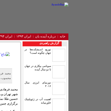
خانه
درباره آینده‌ بان
ایران ۱۳۹۳
ایران ۱۳۹۴
گزارش راهبردی
توزیع اندیشکده‌ها در
جهان چگونه است؟
سونامی بیکاری در جهان
تا دو سال آینده
محمد فره
محسوب م
دورنمای انرژی سال
۲۰۱۶
محمد فرهادی د
شهر تهران و ر
حسین طلا نمای
اهمیت آب در ژئوپلیتیک
خاورمیانه
برگزاری چنین