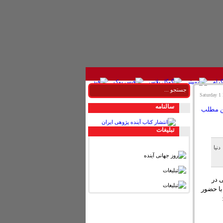
سالنامه
تبليغات
نیا
 در
با حضور