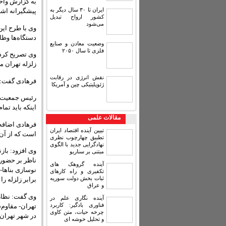
به گزارش واحد
ایران تا ۳۰ سال دیگر به
پیشگیرانه اشا
کشور ارواح تبدیل
می‌شود
وی با طرح این
دستگاه‌ها وظا
وضعیت معادن و صنایع
فلزی تا سال ۲۰۵۰
زلزله تهران مربوط می‌شود به ۱۷۶ سال پیش و د
نقش انرژی در رقابت
فرهادی گفت: در تهران ۱۵ گسل وجود دارد که ۳ گسل پ
ژئوپلیتیکی چین و آمریکا
رئیس جمعیت هل
اینکه باید تما
مقالات علمی
فرهادی اضافه 
تبیین آینده اقتصاد ایران
است که از آن 
تطبیق چهارچوب نظری
نهادگرایی جدید با الگوی
وی افزود: باز
مبتنی بر سناریو
ناظر بر حضور
آینده گروهک های
نوسازی بناها-
تکفیری و راه کارهای
ثبات بخش دولت سوریه
برابر زلزله را
و عراق
وی گفت: نظارت
آینده نگاری علم در
فناوری بادگیر: کاربرد
تهران- مقاوم‌
چرخه حیات، متن کاوی
در شهر تهران-
و تحلیل خوشه ای