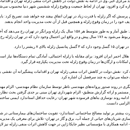
 مرکزی خبر، وی در ادامه به نقش دولت در کاهش اثرات منفی زلزله تهران و اقداما
ره کرد و افزود: تهران از لحاظ جمعیت و وقوع زلزله ششمین شهر دنیا محسوب می‌ش
 پرسش که اگر زلزله با قدرت زیاد در تهران اتفاق بیفتد چه خواهد شد، تصریح کرد: بای
یف خود را در زمان وقوع زلزله و همچنین قبل از آن تحت مدیریت واحد انجام بدهند.
وی تصریح کرد: طبق آمار و به طور متوسط هر ۱۵۸ سال یک زلزله ویرانگر در تهران رخ می‌دهد ک
ر واقع این احتمال وجود دارد که در تهران زلزله رخ دهد.
تانسیل زلزله بالای ۷ ریشتر را دارد.
ال احمر ایران افزود: برای مقابله با زلزله احتمالی، آمادگی تمام دستگاه‌ها نیاز ا
م امکانات و ارگان‌ها در زمان وقوع زلزله تحت مدیریت یکپارچه قرار گیرد.
کرد: نقش دولت در کاهش اثرات منفی زلزله تهران و اقدامات پیشگیرانه آن نقشی ب
جمله می‌توان به چند سرفصل آن اشاره کرد.
نگری در روند صدور پروانه‌های مهندسی ناظر توسط سازمان نظام مهندسی- الزام مه
 مستمر و ارائه گزارش منطبق- الزام شهرداری تهران مبنی بر جدی گرفتن بحث نظارت
 ادامه روند نوسازی بناهای فرسوده شهر تهران- رعایت حداقل استاندارد ایمنی ساختما
 الزامی دانست.
 بیشتر بر تولید مصالح ساختمانی استاندارد- تقویت ساختمان‌های بیمارستانی در ش
سازی شریان‌های حیاتی از جمله آب، برق و گاز در تهران- تلاش برای معرفی یک مدیری
 ادامه همکاری با مؤسساتی نظیر جایکا ژاپن در جهت کاهش اثرات منفی زلزله نیز لا