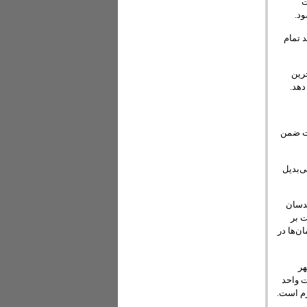
ت
ود.
د تمام
ه آخرین
ست ضمن
ی‌بدیل
ندسان
 بر
ن‌ها در
هر
ت واحد
زم است.