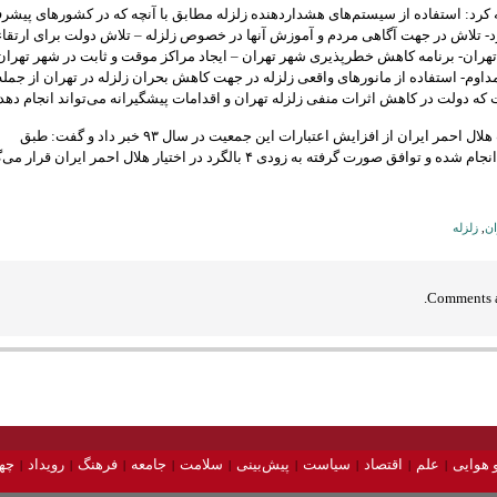
کرد: استفاده از سیستم‌های هشداردهنده زلزله مطابق با آنچه که در کشورهای پیشرف
د- تلاش در جهت آگاهی مردم و آموزش آنها در خصوص زلزله – تلاش دولت برای ارتقاء
ران- برنامه کاهش خطرپذیری شهر تهران – ایجاد مراکز موقت و ثابت در شهر تهران
داوم- استفاده از مانورهای واقعی زلزله در جهت کاهش بحران زلزله در تهران از جمله
که دولت در کاهش اثرات منفی زلزله تهران و اقدامات پیشگیرانه می‌تواند انجام دهد.
رئیس جمعیت هلال احمر ایران از افزایش اعتبارات این جمعیت در سال ۹۳ خبر داد و گفت: طبق
توافق صورت گرفته به زودی ۴ بالگرد در اختیار هلال احمر ایران قرار می‌گیرد.
ان
,
زلزله
Comments a
 هوایی
علم
اقتصاد
سیاست
پیش‌بینی
سلامت
جامعه
فرهنگ
رویداد
چه