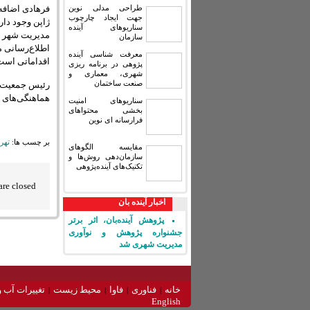
طراحی مدلی نوین
فرهادی اضافه 
جهت ایجاد چارچوب
ژاپن وجود دار
سناریوهای آینده
مدیریت شهر ته
سازمان
اطلاع‌رسانی م
معرفت شناسی آینده
اقداماتی است 
پژوهی در برنامه ریزی
شهری، معماری و
صنعت ساختمان
هماهنگی‌های انجام شده و 
سناریوهای امنیت
بخشی محتواهای
فرارسانه ای نوین
بر چسب ها:
تهر
مقایسه‏ الگوهای
سازمان‌دهی روش‌ها و
تکنیک‌های آینده‌پژوهی
re closed.
اخبار آینده بان
پژوهش آینده‌بان، اثر برتر
جشنواره پژوهش و نوآوری
مدیریت شهری شد
خانه
فناوری
فاوا
محیط زیست
تغییرات آب و
English